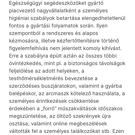
Egészségügyi segédeszközöket gyártó
piacvezető nagyvállalatként a személyes
higiéniai szabályok betartása elengedhetetlenül
fontos a gyártási folyamatok során. Ilyen
szempontból a rendszeres és alapos
kézmosásra, illetve kézfertőtlenítésre történő
figyelemfelhívás nem jelentett komoly kihívást.
Erre a szabályra épült aztán az összes többi
óvintézkedés, mint pl. a biztonságos távolságok
feljelölése az adott helyeken, a
testhőmérsékletmérés bevezetése a
szerződéses buszjáratokon, valamint a gyárba
belépéskor, az arcmaszk kötelező használata, a
személyes érintkezések csökkentése
érdekében a „forró” műszakváltások időszakos
megszüntetése, az öltöző szekrények újra
osztása, valamint online megbeszélések
váltották fel a személyes találkozókat stb. Ezen