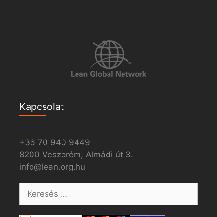
Kapcsolat
+36 70 940 9449
8200 Veszprém, Almádi út 3.
info@lean.org.hu