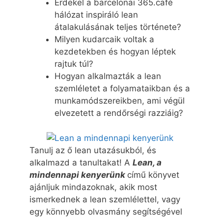
Érdekel a barcelonai 365.café
hálózat inspiráló lean
átalakulásának teljes története?
Milyen kudarcaik voltak a
kezdetekben és hogyan léptek
rajtuk túl?
Hogyan alkalmazták a lean
szemléletet a folyamataikban és a
munkamódszereikben, ami végül
elvezetett a rendőrségi razziáig?
Tanulj az ő lean utazásukból, és
alkalmazd a tanultakat! A
Lean, a
mindennapi kenyerünk
című könyvet
ajánljuk mindazoknak, akik most
ismerkednek a lean szemlélettel, vagy
egy könnyebb olvasmány segítségével