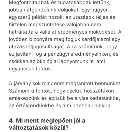
Megfontoltabbak és tudatosabbak lettünk,
jobban átgondolunk dolgokat. Egy nagyon
egyszerű példát hozok: az utazások teljes és
hirtelen megszüntetése valójában nem
hátráltatta a vállalat eredményes működését. A
jövőben bizonyára meg fogjuk kérdőjelezni egy
utazás létjogosultságát. Arra számítunk, hogy
ez javítani fog a pénzügyi eredményeinken, és
csökken az ökológiai lábnyomunk is, ami
ugyancsak fontos.
A járvány sok mindenre megtanított bennünket.
Számomra fontos, hogy ezekre hosszútávon
emlékezzünk és építsük be a viselkedésünkbe,
az értékrendünkbe és a mindennapjainkba.
4. Mi ment meglepően jól a
változtatások közül?