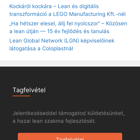
Kockáról kockára – Lean és digitális
transzformáció a LEGO Manufacturing Kft.-nél
„Ha hétszer elesel, állj fel nyolcszor” – Közösen
a lean útján — 15 év fejlődés és tanulás
Lean Global Network (LGN) képviselőinek
látogatása a Coloplastnál
Tagfelvétel
Jelentkezéseddel támogatod küldetésünket,
a hazai lean szakma fejlesztését.
Tagfelvétel