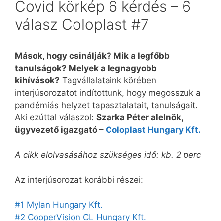
Covid körkép 6 kérdés – 6
válasz Coloplast #7
Mások, hogy csinálják? Mik a legfőbb
tanulságok? Melyek a legnagyobb
kihívások?
Tagvállalataink körében
interjúsorozatot indítottunk, hogy megosszuk a
pandémiás helyzet tapasztalatait, tanulságait.
Aki ezúttal válaszol:
Szarka Péter alelnök,
ügyvezető igazgató –
Coloplast Hungary Kft.
A cikk elolvasásához szükséges idő: kb. 2 perc
Az interjúsorozat korábbi részei:
#1 Mylan Hungary Kft.
#2 CooperVision CL Hungary Kft.