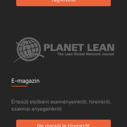
E-magazin
Értesülj elsőként eseményeinkről, híreinkről,
szakmai anyagainkról!
Ne maradj le híreinkről!