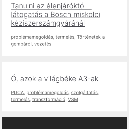
Tanulni az élenjáróktól –
látogatás a Bosch miskolci
kéziszerszámgyáránál
Címkék
problémamegoldás
,
termelés
,
Történetek a
gembáról
,
vezetés
Ó, azok a világbéke A3-ak
Címkék
PDCA
,
problémamegoldás
,
szolgáltatás
,
termelés
,
transzformáció
,
VSM