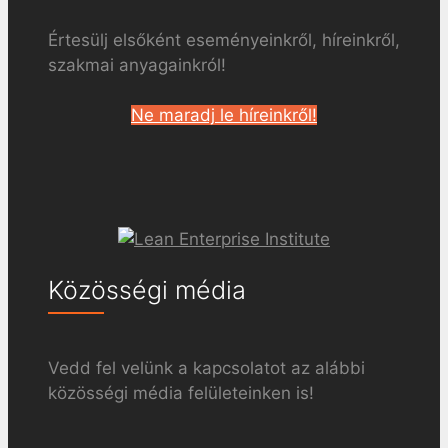
Értesülj elsőként eseményeinkről, híreinkről,
szakmai anyagainkról!
Ne maradj le híreinkről!
Közösségi média
Vedd fel velünk a kapcsolatot az alábbi
közösségi média felületeinken is!