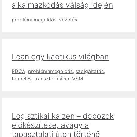
alkalmazkodás válság idején
Címkék
problémamegoldás
,
vezetés
Lean egy kaotikus világban
Címkék
PDCA
,
problémamegoldás
,
szolgáltatás
,
termelés
,
transzformáció
,
VSM
Logisztikai kaizen – dobozok
előkészítése, avagy a
tapasztalati úton történő