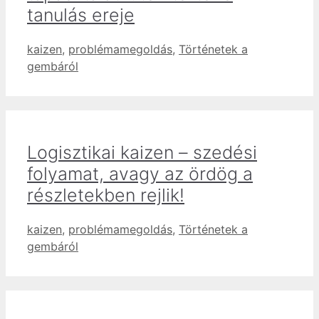
tanulás ereje
Címkék
kaizen
,
problémamegoldás
,
Történetek a
gembáról
Logisztikai kaizen – szedési
folyamat, avagy az ördög a
részletekben rejlik!
Címkék
kaizen
,
problémamegoldás
,
Történetek a
gembáról