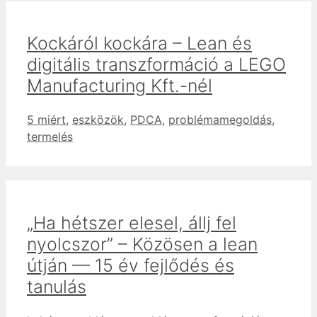
Kockáról kockára – Lean és
digitális transzformáció a LEGO
Manufacturing Kft.-nél
Címkék
5 miért
,
eszközök
,
PDCA
,
problémamegoldás
,
termelés
„Ha hétszer elesel, állj fel
nyolcszor” – Közösen a lean
útján — 15 év fejlődés és
tanulás