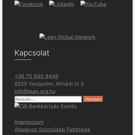
Kapcsolat
+36 70 940 9449
8200 Veszprém, Almádi út 3.
info@lean.org.hu
Keresés:
Impresszum
Általános Szerződési Feltételek