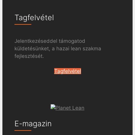
Tagfelvétel
Jelentkezéseddel támogatod
küldetésünket, a hazai lean szakma
fejlesztését.
Tagfelvétel
E-magazin