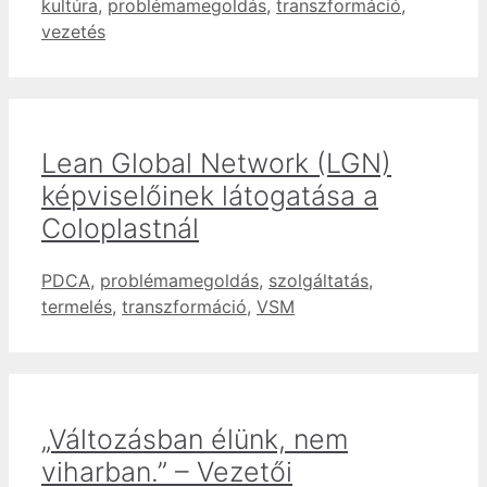
Címkék
kultúra
,
problémamegoldás
,
transzformáció
,
vezetés
Lean Global Network (LGN)
képviselőinek látogatása a
Coloplastnál
Címkék
PDCA
,
problémamegoldás
,
szolgáltatás
,
termelés
,
transzformáció
,
VSM
„Változásban élünk, nem
viharban.” – Vezetői