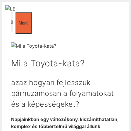
Kilépés
a
tartalomba
0
Menü
Mi a Toyota-kata?
azaz hogyan fejlesszük
párhuzamosan a folyamatokat
és a képességeket?
Napjainkban egy változékony, kiszámíthatatlan,
komplex és többértelmű világgal állunk