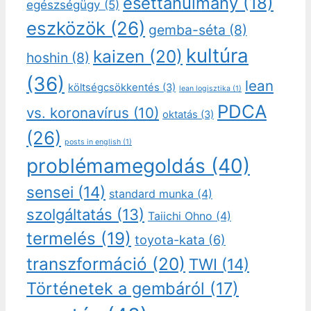
esettanulmány
(18)
egészségügy
(5)
eszközök
(26)
gemba-séta
(8)
kultúra
kaizen
(20)
hoshin
(8)
(36)
lean
költségcsökkentés
(3)
lean logisztika
(1)
PDCA
vs. koronavírus
(10)
oktatás
(3)
(26)
posts in english
(1)
problémamegoldás
(40)
sensei
(14)
standard munka
(4)
szolgáltatás
(13)
Taiichi Ohno
(4)
termelés
(19)
toyota-kata
(6)
transzformáció
(20)
TWI
(14)
Történetek a gembáról
(17)