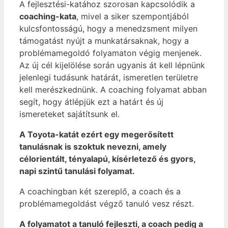
A fejlesztési-katához szorosan kapcsolódik a
coaching-kata
, mivel a siker szempontjából
kulcsfontosságú, hogy a menedzsment milyen
támogatást nyújt a munkatársaknak, hogy a
problémamegoldó folyamaton végig menjenek.
Az új cél kijelölése során ugyanis át kell lépnünk
jelenlegi tudásunk határát, ismeretlen területre
kell merészkednünk. A coaching folyamat abban
segít, hogy átlépjük ezt a határt és új
ismereteket sajátítsunk el.
A Toyota-katát ezért egy megerősített
tanulásnak is szoktuk nevezni, amely
célorientált, tényalapú, kísérletező és gyors,
napi szintű tanulási folyamat.
A coachingban két szereplő, a coach és a
problémamegoldást végző tanuló vesz részt.
A folyamatot a tanuló fejleszti, a coach pedig a