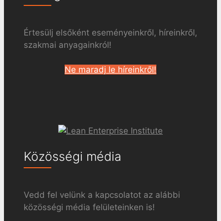
Értesülj elsőként eseményeinkről, híreinkről,
szakmai anyagainkról!
Ne maradj le híreinkről!
Közösségi média
Vedd fel velünk a kapcsolatot az alábbi
közösségi média felületeinken is!