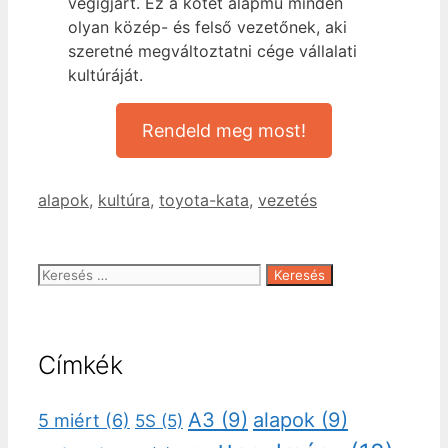
végigjárt. Ez a kötet alapmű minden
olyan közép- és felső vezetőnek, aki
szeretné megváltoztatni cége vállalati
kultúráját.
Rendeld meg most!
Címkék
alapok
,
kultúra
,
toyota-kata
,
vezetés
Keresés:
Címkék
A3
(9)
alapok
(9)
5 miért
(6)
5S
(5)