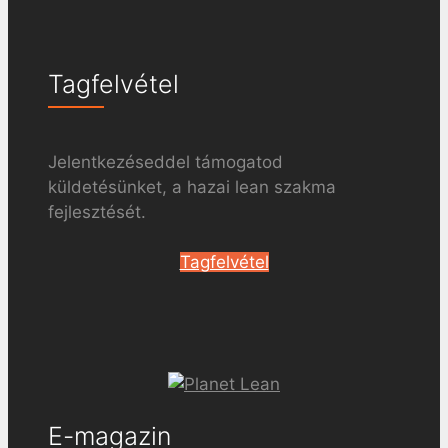
Tagfelvétel
Jelentkezéseddel támogatod
küldetésünket, a hazai lean szakma
fejlesztését.
Tagfelvétel
E-magazin