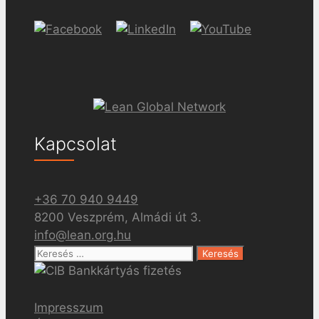
Kapcsolat
+36 70 940 9449
8200 Veszprém, Almádi út 3.
info@lean.org.hu
Keresés:
Impresszum