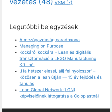
vezetés
(48)
VSM
(7)
Legutóbbi bejegyzések
A mezőgazdaság paradoxona
Managing on Purpose
Kockáról kockára – Lean és digitális
transzformáció a LEGO Manufacturing
Kft.-nél
„Ha hétszer elesel, állj fel nyolcszor” –
Közösen a lean útján — 15 év fejlődés és
tanulás
Lean Global Network (LGN)
képviselőinek látogatása a Coloplastnál