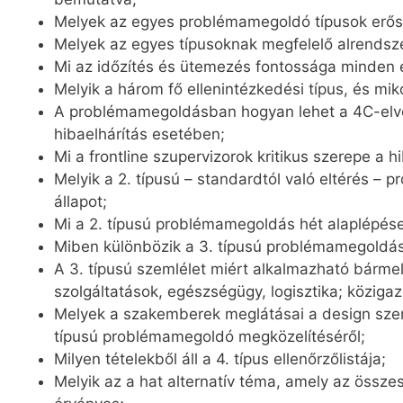
Melyek az egyes problémamegoldó típusok erőss
Melyek az egyes típusoknak megfelelő alrendsz
Mi az időzítés és ütemezés fontossága minden 
Melyik a három fő ellenintézkedési típus, és mi
A problémamegoldásban hogyan lehet a 4C-elvet 
hibaelhárítás esetében;
Mi a frontline szupervizorok kritikus szerepe a h
Melyik a 2. típusú – standardtól való eltérés – 
állapot;
Mi a 2. típusú problémamegoldás hét alaplépése
Miben különbözik a 3. típusú problémamegoldás a
A 3. típusú szemlélet miért alkalmazható bárme
szolgáltatások, egészségügy, logisztika; köziga
Melyek a szakemberek meglátásai a design szem
típusú problémamegoldó megközelítéséről;
Milyen tételekből áll a 4. típus ellenőrzőlistája;
Melyik az a hat alternatív téma, amely az össz