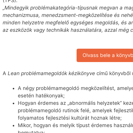
(TPS).
„Mindegyik problémakategória-típusnak megvan a maga
mechanizmusa, menedzsment-megközelítése és nehézs
minden helyzetre megfelelő egységes megoldás, és a
az eszközök vagy technikák használatára, azzal még cs
Olvass bele a könyvb
A
Lean problémamegoldók kézikönyve
című könyvből 
A négy problémamegoldó megközelítést, amelyek
esetén hatékonyak;
Hogyan érdemes az „abnormális helyzetek” kezel
problémamegoldó rutinok felé, amelyek fejleszt
folyamatos fejlesztési kultúrát hoznak létre;
Mikor, hogyan és melyik típust érdemes használn
bemutatva;