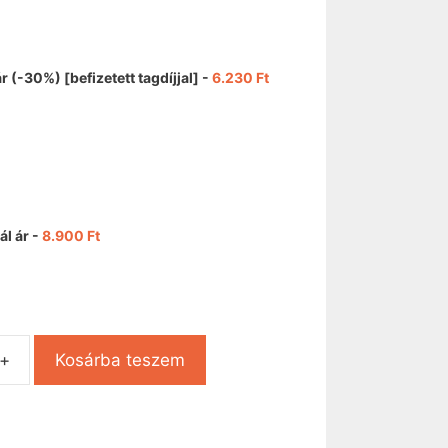
ár (-30%) [befizetett tagdíjjal]
-
6.230
Ft
l ár
-
8.900
Ft
Kosárba teszem