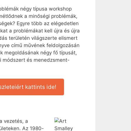
smétlődnek a minőségi problémák,
ségek? Egyre több az elégedetlen
t a problémákat kell újra és újra
s területén világszerte elismert
nyve című művének feldolgozásán
ák megoldásának négy fő típusát,
ési módszert és menedzsment-
leteiért kattints ide!
a vezetés, a
rületeken. Az 1980-