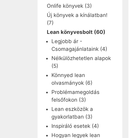
Onlife könyvek
(3)
Új könyvek a kínálatban!
(7)
Lean könyvesbolt
(60)
Legjobb ár -
Csomagajánlataink
(4)
Nélkülözhetetlen alapok
(5)
Könnyed lean
olvasmányok
(6)
Problémamegoldás
felsőfokon
(3)
Lean eszközök a
gyakorlatban
(3)
Inspiráló esetek
(4)
Hogyan legyek lean