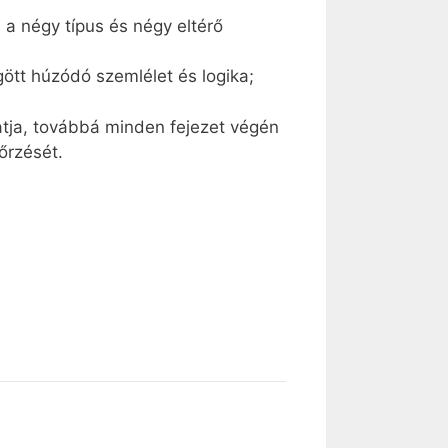
 a négy típus és négy eltérő
ött húzódó szemlélet és logika;
gatja, továbbá minden fejezet végén
őrzését.