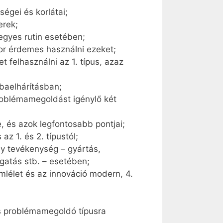
égei és korlátai;
erek;
egyes rutin esetében;
kor érdemes használni ezeket;
felhasználni az 1. típus, azaz
ibaelhárításban;
problémamegoldást igénylő két
, és azok legfontosabb pontjai;
z 1. és 2. típustól;
ly tevékenység – gyártás,
zgatás stb. – esetében;
lélet és az innováció modern, 4.
es problémamegoldó típusra