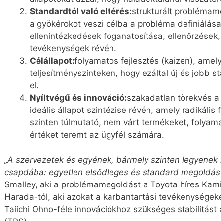
Standardtól való eltérés:
strukturált problémam
a gyökérokot veszi célba a probléma definiálása
ellenintézkedések foganatosítása, ellenőrzése
tevékenységek révén.
Célállapot:
folyamatos fejlesztés (kaizen), amel
teljesítményszinteken, hogy ezáltal új és jobb s
el.
Nyíltvégű és innováció:
szakadatlan törekvés a 
ideális állapot szintézise révén, amely radikális f
szinten túlmutató, nem várt termékeket, folyama
értéket teremt az ügyfél számára.
„A szervezetek és egyének, bármely szinten legyenek 
csapdába: egyetlen elsődleges és standard megoldás
Smalley, aki a problémamegoldást a Toyota híres Ka
Harada-tól, aki azokat a karbantartási tevékenységeke
Taiichi Ohno-féle innovációkhoz szükséges stabilitás