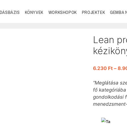
DÁSBÁZIS
KÖNYVEK
WORKSHOPOK
PROJEKTEK
GEMBA 
Lean p
kézikön
6.230
Ft
–
8.9
“Meglátása sze
fő kategóriáb
gondolkodási f
menedzsment-m