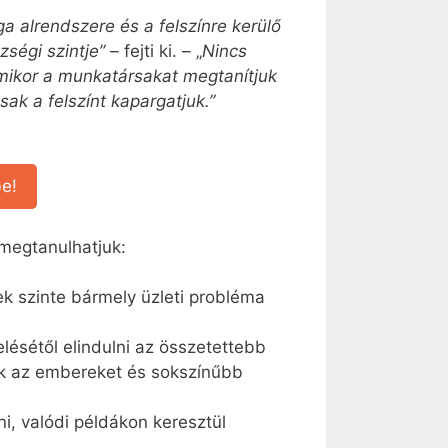
 alrendszere és a felszínre kerülő
égi szintje”
– fejti ki. – „
Nincs
mikor a munkatársakat megtanítjuk
ak a felszínt kapargatjuk.”
e!
megtanulhatjuk:
 szinte bármely üzleti probléma
ésétől elindulni az összetettebb
ik az embereket és sokszínűbb
i, valódi példákon keresztül