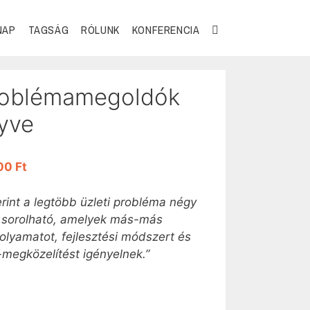
NAP
TAGSÁG
RÓLUNK
KONFERENCIA
roblémamegoldók
yve
00
Ft
rint a legtöbb üzleti probléma négy
a sorolható, amelyek más-más
olyamatot, fejlesztési módszert és
egközelítést igényelnek.”