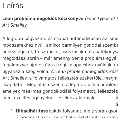
Leírás
Lean problémamegoldók kézikönyve
(Four Types of
Art Smalley
A legtöbb cégvezető és csapat automatikusan az ism
módszerekhez nyúl, amikor bármilyen gonddal szembes
nehézségeket, frusztrációt, csúszásokat és hatékony
megoldása során – már amennyiben a probléma egyál
fogalmazva: újra és újra a régi kalapácshoz nyúlnak, 
ugyanaz a szög volna. A
Lean problémamegoldók kéz
Art Smalley, a folyamatos fejlesztés szakértője, megm
csapdából. Meglátása szerint a legtöbb üzleti problém
amelyek más-más gondolkodási folyamatot, fejleszt
megközelítést igényelnek. Ezek az alábbiak:
Hibaelhárítás:
reaktív folyamat, mely során gyo
állapotokat azzal, hogy haladéktalanul visszaté