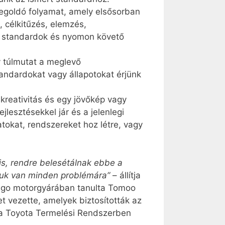
egoldó folyamat, amely elsősorban
, célkitűzés, elemzés,
k, standardok és nyomon követő
y túlmutat a meglevő
tandardokat vagy állapotokat érjünk
kreativitás és egy jövőkép vagy
ejlesztésekkel jár és a jelenlegi
tokat, rendszereket hoz létre, vagy
is, rendre belesétálnak ebbe a
uk van minden problémára”
– állítja
migo motorgyárában tanulta Tomoo
t vezette, amelyek biztosították az
t a Toyota Termelési Rendszerben