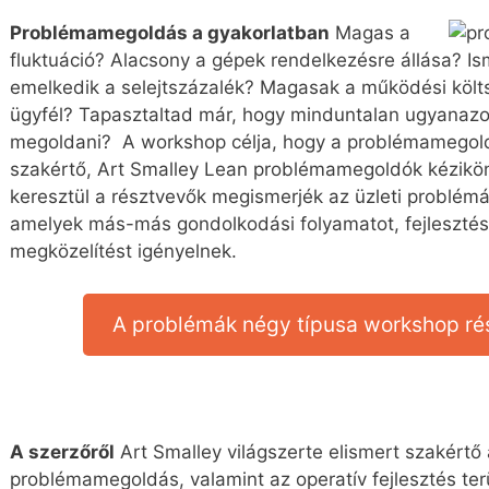
Problémamegoldás a gyakorlatban
Magas a
fluktuáció? Alacsony a gépek rendelkezésre állása? I
emelkedik a selejtszázalék? Magasak a működési költ
ügyfél? Tapasztaltad már, hogy minduntalan ugyanazoka
megoldani? A workshop célja, hogy a problémamegoldá
szakértő, Art Smalley Lean problémamegoldók kézikö
keresztül a résztvevők megismerjék az üzleti problém
amelyek más-más gondolkodási folyamatot, fejleszt
megközelítést igényelnek.
A problémák négy típusa workshop rész
A szerzőről
Art Smalley világszerte elismert szakértő 
problémamegoldás, valamint az operatív fejlesztés te