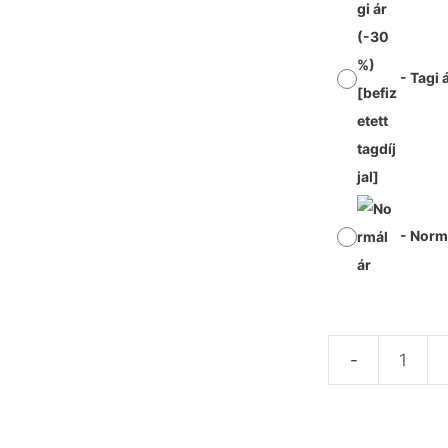
-
Tagi 
-
Normá