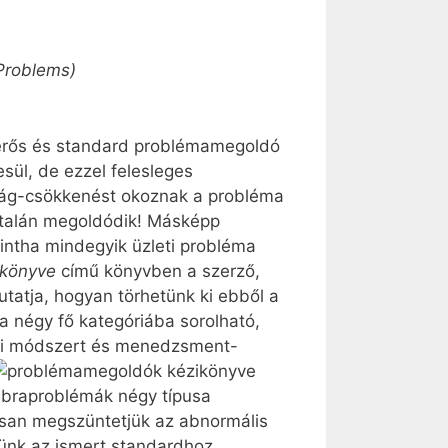
 Problems)
erős és standard problémamegoldó
ül, de ezzel felesleges
ság-csökkenést okoznak a probléma
talán megoldódik! Másképp
mintha mindegyik üzleti probléma
ikönyve
című könyvben a szerző,
utatja, hogyan törhetünk ki ebből a
a négy fő kategóriába sorolható,
ési módszert és menedzsment-
rsan megszüntetjük az abnormális
rünk az ismert standardhoz.