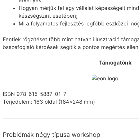
érvényes;
Hogyan mérjük fel egy vállalat képességeit mind
készségszint esetében;
Mi a folyamatos fejlesztés legfőbb eszközei mög
Fentiek rögzítését több mint hatvan illusztráció támo
összefoglaló kérdések segítik a pontos megértés ellen
Támogatónk
ISBN 978-615-5887-01-7
Terjedelem: 163 oldal (184×248 mm)
Problémák négy típusa workshop