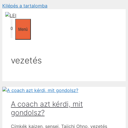
Kilépés a tartalomba
0
Menü
vezetés
A coach azt kérdi, mit
gondolsz?
Címkék
kaizen
,
sensei
,
Taiichi Ohno
,
vezetés