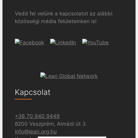
Vedd fel velünk a kapcsolatot az alábbi
közösségi média felületeinken is!
Kapcsolat
+36 70 940 9449
8200 Veszprém, Almádi út 3.
info@lean.org.hu