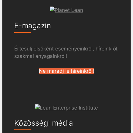
E-magazin
Értesülj elsőként eseményeinkről, híreinkről,
szakmai anyagainkról!
Ne maradj le híreinkről!
Közösségi média