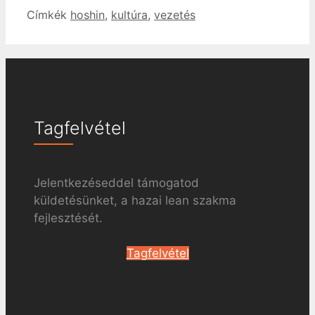
Címkék
hoshin
,
kultúra
,
vezetés
Tagfelvétel
Jelentkezéseddel támogatod
küldetésünket, a hazai lean szakma
fejlesztését.
Tagfelvétel