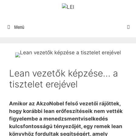
Menü
Lean vezetők képzése… a
tisztelet erejével
Amikor az AkzoNobel felső vezetői rájöttek,
hogy korábbi lean erőfeszítéseik nem vették
figyelembe a menedzsmentviselkedés
kulcsfontosságú tényezőjét, egy remek lean
könyvhöz fordultak segítségért, amely