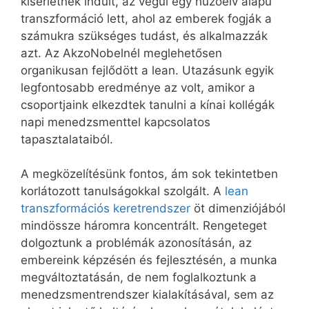
kísérletnek indult, az végül egy húzóelv alapú
transzformáció lett, ahol az emberek fogják a
számukra szükséges tudást, és alkalmazzák
azt. Az AkzoNobelnél meglehetősen
organikusan fejlődött a lean. Utazásunk egyik
legfontosabb eredménye az volt, amikor a
csoportjaink elkezdtek tanulni a kínai kollégák
napi menedzsmenttel kapcsolatos
tapasztalataiból.
A megközelítésünk fontos, ám sok tekintetben
korlátozott tanulságokkal szolgált. A
lean
transzformációs keretrendszer
öt dimenziójából
mindössze háromra koncentrált. Rengeteget
dolgoztunk a problémák azonosításán, az
embereink képzésén és fejlesztésén, a munka
megváltoztatásán, de nem foglalkoztunk a
menedzsmentrendszer kialakításával, sem az