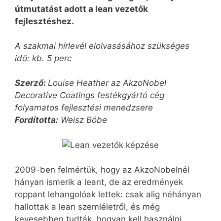
útmutatást adott a lean vezetők
fejlesztéshez.
A szakmai hírlevél elolvasásához szükséges
idő: kb. 5 perc
Szerző:
Louise Heather
az AkzoNobel
Decorative Coatings festékgyártó cég
folyamatos fejlesztési menedzsere
Fordította:
Weisz Böbe
2009-ben felmértük, hogy az AkzoNobelnél
hányan ismerik a leant, de az eredmények
roppant lehangolóak lettek: csak alig néhányan
hallottak a lean szemléletről, és még
kevesebben tudták, hogyan kell használni.