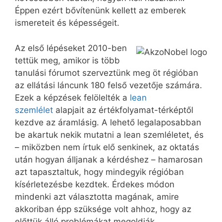
Éppen ezért bővítenünk kellett az emberek
ismereteit és képességeit.
Az első lépéseket 2010-ben
tettük meg, amikor is több
tanulási fórumot szerveztünk meg öt régióban
az ellátási láncunk 180 felső vezetője számára.
Ezek a képzések felölelték a
lean
szemlélet
alapjait az értékfolyamat-térképtől
kezdve az áramlásig. A lehető legalaposabban
be akartuk nekik mutatni a lean szemléletet, és
– miközben nem írtuk elő senkinek, az oktatás
után hogyan álljanak a kérdéshez – hamarosan
azt tapasztaltuk, hogy mindegyik régióban
kísérletezésbe kezdtek. Érdekes módon
mindenki azt választotta magának, amire
akkoriban épp szüksége volt ahhoz, hogy az
előttük álló problémákat megoldják.