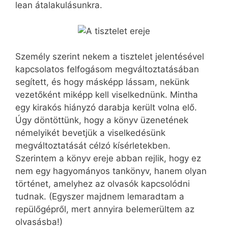
lean átalakulásunkra.
Személy szerint nekem a tisztelet jelentésével
kapcsolatos felfogásom megváltoztatásában
segített, és hogy másképp lássam, nekünk
vezetőként miképp kell viselkednünk. Mintha
egy kirakós hiányzó darabja került volna elő.
Úgy döntöttünk, hogy a könyv üzenetének
némelyikét bevetjük a viselkedésünk
megváltoztatását célzó kísérletekben.
Szerintem a könyv ereje abban rejlik, hogy ez
nem egy hagyományos tankönyv, hanem olyan
történet, amelyhez az olvasók kapcsolódni
tudnak. (Egyszer majdnem lemaradtam a
repülőgépről, mert annyira belemerültem az
olvasásba!)