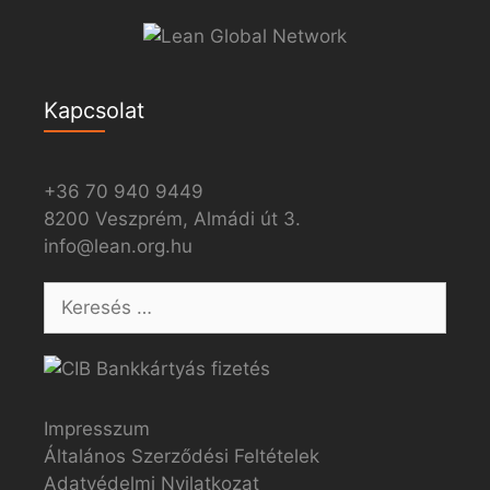
Kapcsolat
+36 70 940 9449
8200 Veszprém, Almádi út 3.
info@lean.org.hu
Impresszum
Általános Szerződési Feltételek
Adatvédelmi Nyilatkozat