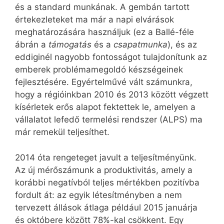
és a standard munkának. A gembán tartott
értekezleteket ma már a napi elvárások
meghatározására használjuk (ez a Ballé-féle
ábrán a
támogatás
és a
csapatmunka
), és az
eddiginél nagyobb fontosságot tulajdonítunk az
emberek problémamegoldó készségeinek
fejlesztésére. Egyértelművé vált számunkra,
hogy a régióinkban 2010 és 2013 között végzett
kísérletek erős alapot fektettek le, amelyen a
vállalatot lefedő termelési rendszer (ALPS) ma
már remekül teljesíthet.
2014 óta rengeteget javult a teljesítményünk.
Az új mérőszámunk a produktivitás, amely a
korábbi negatívból teljes mértékben pozitívba
fordult át: az egyik létesítményben a nem
tervezett állások átlaga például 2015 januárja
és októbere között 78%-kal csökkent. Egy