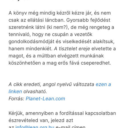
A könyv még mindig kézről kézre jár, és nem
csak az ellátási láncban. Gyorsabb fejlődést
szeretnénk látni (ki nem?), de még rengeteg a
tennivaló, hogy ne csupán a vezetők
gondolkodásmódját és viselkedését alakítsuk,
hanem mindenkiét.
A tisztelet ereje
elvetette a
magot, és a múltban elvégzett munkának
köszönhetően a mag erős fává cseperedhet.
A cikk eredeti, angol nyelvű változata
ezen a
linken
olvasható.
Forrás:
Planet-Lean.com
Kérjük, amennyiben a fordítással kapcsolatban
észrevételed van, jelezd azt
az
info@lean.org.hu
e-mail címen.