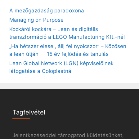
A mezőgazdaság paradoxona
Managing on Purpose
Kockáról kockára – Lean és digitális
transzformáció a LEGO Manufacturing Kft.-nél
„Ha hétszer elesel, állj fel nyolcszor” – Közösen
a lean útján — 15 év fejlődés és tanulás
Lean Global Network (LGN) képviselőinek
látogatása a Coloplastnál
Tagfelvétel
Jelentkezéseddel támogatod küldetésünket,