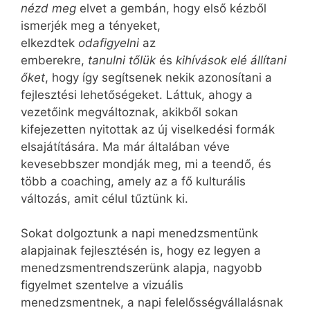
nézd meg
elvet a gembán, hogy első kézből
ismerjék meg a tényeket,
elkezdtek
odafigyelni
az
emberekre,
tanulni
tőlük
és
kihívások elé állítani
őket
, hogy így segítsenek nekik azonosítani a
fejlesztési lehetőségeket. Láttuk, ahogy a
vezetőink megváltoznak, akikből sokan
kifejezetten nyitottak az új viselkedési formák
elsajátítására. Ma már általában véve
kevesebbszer mondják meg, mi a teendő, és
több a coaching, amely az a fő kulturális
változás, amit célul tűztünk ki.
Sokat dolgoztunk a napi menedzsmentünk
alapjainak fejlesztésén is, hogy ez legyen a
menedzsmentrendszerünk alapja, nagyobb
figyelmet szentelve a vizuális
menedzsmentnek, a napi felelősségvállalásnak