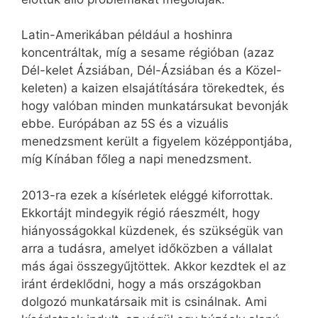
Latin-Amerikában például a hoshinra
koncentráltak, míg a sesame régióban (azaz
Dél-kelet Ázsiában, Dél-Ázsiában és a Közel-
keleten) a kaizen elsajátítására törekedtek, és
hogy valóban minden munkatársukat bevonják
ebbe. Európában az 5S és a vizuális
menedzsment került a figyelem középpontjába,
míg Kínában főleg a napi menedzsment.
2013-ra ezek a kísérletek eléggé kiforrottak.
Ekkortájt mindegyik régió ráeszmélt, hogy
hiányosságokkal küzdenek, és szükségük van
arra a tudásra, amelyet időközben a vállalat
más ágai összegyűjtöttek. Akkor kezdtek el az
iránt érdeklődni, hogy a más országokban
dolgozó munkatársaik mit is csinálnak. Ami