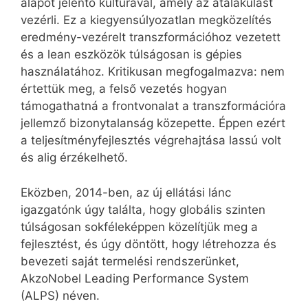
alapot jelentő kultúrával, amely az átalakulást
vezérli. Ez a kiegyensúlyozatlan megközelítés
eredmény-vezérelt transzformációhoz vezetett
és a lean eszközök túlságosan is gépies
használatához. Kritikusan megfogalmazva: nem
értettük meg, a felső vezetés hogyan
támogathatná a frontvonalat a transzformációra
jellemző bizonytalanság közepette. Éppen ezért
a teljesítményfejlesztés végrehajtása lassú volt
és alig érzékelhető.
Eközben, 2014-ben, az új ellátási lánc
igazgatónk úgy találta, hogy globális szinten
túlságosan sokféleképpen közelítjük meg a
fejlesztést, és úgy döntött, hogy létrehozza és
bevezeti saját termelési rendszerünket,
AkzoNobel Leading Performance System
(ALPS) néven.