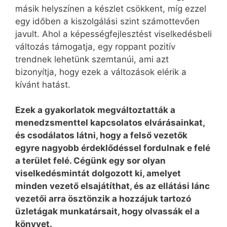
másik helyszínen a készlet csökkent, míg ezzel
egy időben a kiszolgálási szint számottevően
javult. Ahol a képességfejlesztést viselkedésbeli
változás támogatja, egy roppant pozitív
trendnek lehetünk szemtanúi, ami azt
bizonyítja, hogy ezek a változások elérik a
kívánt hatást.
Ezek a gyakorlatok megváltoztatták a
menedzsmenttel kapcsolatos elvárásainkat,
és csodálatos látni, hogy a felső vezetők
egyre nagyobb érdeklődéssel fordulnak e felé
a terület felé. Cégünk egy sor olyan
viselkedésmintát dolgozott ki, amelyet
minden vezető elsajátíthat, és az ellátási lánc
vezetői arra ösztönzik a hozzájuk tartozó
üzletágak munkatársait, hogy olvassák el a
könyvet.