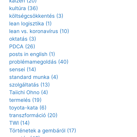
kaizen
(20)
kultúra
(36)
költségcsökkentés
(3)
lean logisztika
(1)
lean vs. koronavírus
(10)
oktatás
(3)
PDCA
(26)
posts in english
(1)
problémamegoldás
(40)
sensei
(14)
standard munka
(4)
szolgáltatás
(13)
Taiichi Ohno
(4)
termelés
(19)
toyota-kata
(6)
transzformáció
(20)
TWI
(14)
Történetek a gembáról
(17)