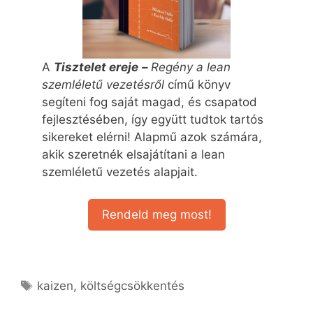
A
Tisztelet ereje
–
Regény a lean
szemléletű vezetésről
című könyv
segíteni fog saját magad, és csapatod
fejlesztésében, így együtt tudtok tartós
sikereket elérni! Alapmű azok számára,
akik szeretnék elsajátítani a lean
szemléletű vezetés alapjait.
Rendeld meg most!
kaizen
,
költségcsökkentés