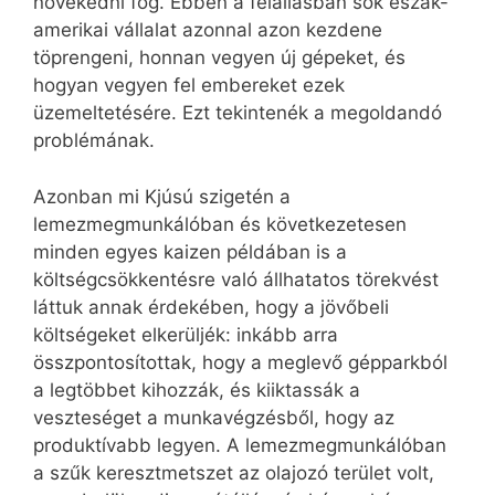
növekedni fog. Ebben a felállásban sok észak-
amerikai vállalat azonnal azon kezdene
töprengeni, honnan vegyen új gépeket, és
hogyan vegyen fel embereket ezek
üzemeltetésére. Ezt tekintenék a megoldandó
problémának.
Azonban mi Kjúsú szigetén a
lemezmegmunkálóban és következetesen
minden egyes kaizen példában is a
költségcsökkentésre való állhatatos törekvést
láttuk annak érdekében, hogy a jövőbeli
költségeket elkerüljék: inkább arra
összpontosítottak, hogy a meglevő gépparkból
a legtöbbet kihozzák, és kiiktassák a
veszteséget a munkavégzésből, hogy az
produktívabb legyen. A lemezmegmunkálóban
a szűk keresztmetszet az olajozó terület volt,