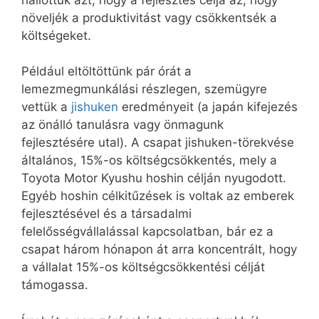
növeljék a produktivitást vagy csökkentsék a
költségeket.
Például eltöltöttünk pár órát a
lemezmegmunkálási részlegen, szemügyre
vettük a
jishuken
eredményeit (a japán kifejezés
az önálló tanulásra vagy önmagunk
fejlesztésére utal). A csapat jishuken-törekvése
általános, 15%-os költségcsökkentés, mely a
Toyota Motor Kyushu hoshin célján nyugodott.
Egyéb hoshin célkitűzések is voltak az emberek
fejlesztésével és a társadalmi
felelősségvállalással kapcsolatban, bár ez a
csapat három hónapon át arra koncentrált, hogy
a vállalat 15%-os költségcsökkentési célját
támogassa.