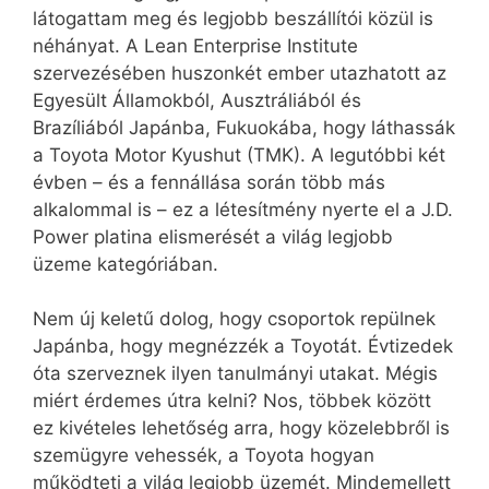
látogattam meg és legjobb beszállítói közül is
néhányat. A Lean Enterprise Institute
szervezésében huszonkét ember utazhatott az
Egyesült Államokból, Ausztráliából és
Brazíliából Japánba, Fukuokába, hogy láthassák
a Toyota Motor Kyushut (TMK). A legutóbbi két
évben – és a fennállása során több más
alkalommal is – ez a létesítmény nyerte el a J.D.
Power platina elismerését a világ legjobb
üzeme kategóriában.
Nem új keletű dolog, hogy csoportok repülnek
Japánba, hogy megnézzék a Toyotát. Évtizedek
óta szerveznek ilyen tanulmányi utakat. Mégis
miért érdemes útra kelni? Nos, többek között
ez kivételes lehetőség arra, hogy közelebbről is
szemügyre vehessék, a Toyota hogyan
működteti a világ legjobb üzemét. Mindemellett