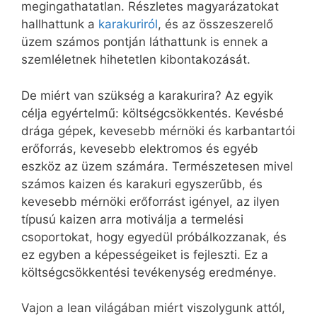
megingathatatlan. Részletes magyarázatokat
hallhattunk a
karakuriról
, és az összeszerelő
üzem számos pontján láthattunk is ennek a
szemléletnek hihetetlen kibontakozását.
De miért van szükség a karakurira? Az egyik
célja egyértelmű: költségcsökkentés. Kevésbé
drága gépek, kevesebb mérnöki és karbantartói
erőforrás, kevesebb elektromos és egyéb
eszköz az üzem számára. Természetesen mivel
számos kaizen és karakuri egyszerűbb, és
kevesebb mérnöki erőforrást igényel, az ilyen
típusú kaizen arra motiválja a termelési
csoportokat, hogy egyedül próbálkozzanak, és
ez egyben a képességeiket is fejleszti. Ez a
költségcsökkentési tevékenység eredménye.
Vajon a lean világában miért viszolygunk attól,