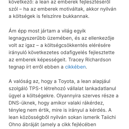
következő: a lean az emberek fejlesztéséről
szól – ha az emberek motiváltak, akkor nyilván
a költségek is felszínre bukkannak.
Ám épp most jártam a világ egyik
legnagyszerűbb üzemében, és az ellenkezője
volt az igaz – a költségcsökkentés elérésére
irányuló következetes odafigyelés fejlesztette
az emberek képességeit. Tracey Richardson
tegnap írt erről ebben a
cikkében
.
A valóság az, hogy a Toyota, a lean alapjául
szolgáló TPS-t létrehozó vállalat lankadatlanul
ügyel a költségekre. Olyannyira szerves része a
DNS-üknek, hogy amikor valaki rákérdez,
tényleg nem értik, mire is irányul a kérdés. A
lean közösségből nyilván sokan ismerik Taiichi
Ohno ábráját (amely a cikk fejlécében