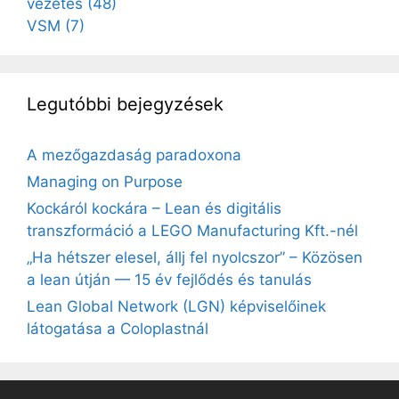
vezetés
(48)
VSM
(7)
Legutóbbi bejegyzések
A mezőgazdaság paradoxona
Managing on Purpose
Kockáról kockára – Lean és digitális
transzformáció a LEGO Manufacturing Kft.-nél
„Ha hétszer elesel, állj fel nyolcszor” – Közösen
a lean útján — 15 év fejlődés és tanulás
Lean Global Network (LGN) képviselőinek
látogatása a Coloplastnál