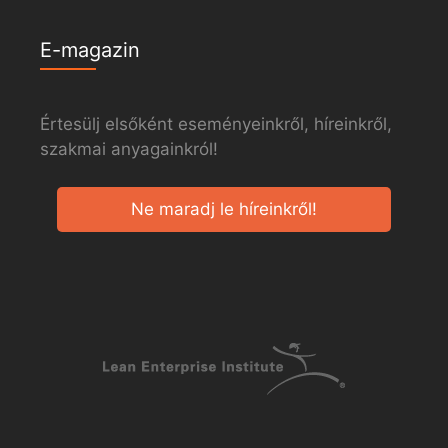
E-magazin
Értesülj elsőként eseményeinkről, híreinkről,
szakmai anyagainkról!
Ne maradj le híreinkről!