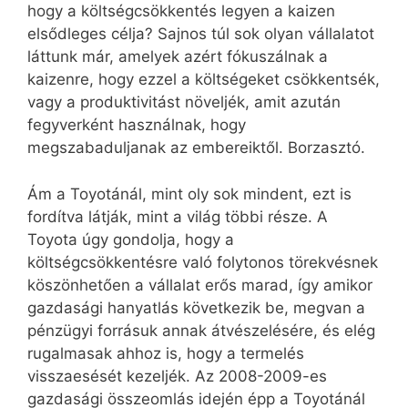
hogy a költségcsökkentés legyen a kaizen
elsődleges célja? Sajnos túl sok olyan vállalatot
láttunk már, amelyek azért fókuszálnak a
kaizenre, hogy ezzel a költségeket csökkentsék,
vagy a produktivitást növeljék, amit azután
fegyverként használnak, hogy
megszabaduljanak az embereiktől. Borzasztó.
Ám a Toyotánál, mint oly sok mindent, ezt is
fordítva látják, mint a világ többi része. A
Toyota úgy gondolja, hogy a
költségcsökkentésre való folytonos törekvésnek
köszönhetően a vállalat erős marad, így amikor
gazdasági hanyatlás következik be, megvan a
pénzügyi forrásuk annak átvészelésére, és elég
rugalmasak ahhoz is, hogy a termelés
visszaesését kezeljék. Az 2008-2009-es
gazdasági összeomlás idején épp a Toyotánál