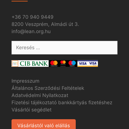
+36 70 940 9449
8200 Veszprém, Almádi út 3.
info@lean.org.hu
Impresszum
Általános Szerződési Feltételek
Adatvédelmi Nyilatkozat
Fizetési tájékoztató bankkártyás fizetéshez
Vásárlói segédlet
Vásárlástól való elállás