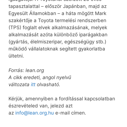
tapasztalattal – először Japánban, majd az
Egyesült Államokban – a háta mögött Mark
szakértője a Toyota termelési rendszerben
(TPS) foglalt elvek alkalmazásának, melyek
alkalmazását azóta különböző iparágakban
(gyártás, élelmiszeripar, egészségügy stb.)
működő vállalatoknak segített gyakorlatba
ültetni.
Forrás: lean.org
A cikk eredeti, angol nyelvű
változata
itt
olvasható.
Kérjük, amennyiben a fordítással kapcsolatban
észrevételed van, jelezd azt
az
info@lean.org.hu
e-mail címen.