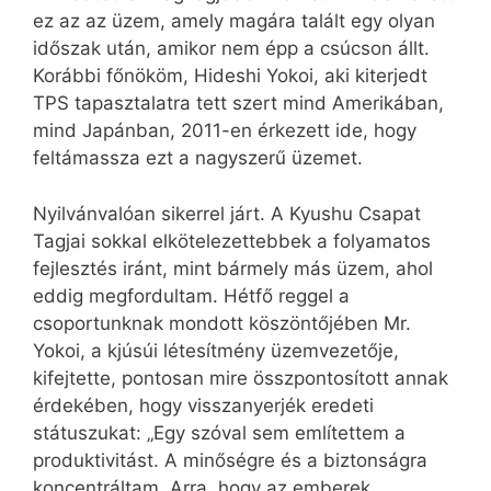
ez az az üzem, amely magára talált egy olyan
időszak után, amikor nem épp a csúcson állt.
Korábbi főnököm, Hideshi Yokoi, aki kiterjedt
TPS tapasztalatra tett szert mind Amerikában,
mind Japánban, 2011-en érkezett ide, hogy
feltámassza ezt a nagyszerű üzemet.
Nyilvánvalóan sikerrel járt. A Kyushu Csapat
Tagjai sokkal elkötelezettebbek a folyamatos
fejlesztés iránt, mint bármely más üzem, ahol
eddig megfordultam. Hétfő reggel a
csoportunknak mondott köszöntőjében Mr.
Yokoi, a kjúsúi létesítmény üzemvezetője,
kifejtette, pontosan mire összpontosított annak
érdekében, hogy visszanyerjék eredeti
státuszukat: „Egy szóval sem említettem a
produktivitást. A minőségre és a biztonságra
koncentráltam. Arra, hogy az emberek