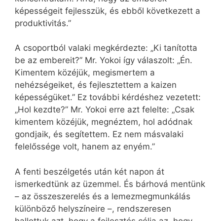
képességeit fejlesszük, és ebből következett a
produktivitás.”
A csoportból valaki megkérdezte: „Ki tanította
be az embereit?” Mr. Yokoi így válaszolt: „Én.
Kimentem közéjük, megismertem a
nehézségeiket, és fejlesztettem a kaizen
képességüket.” Ez további kérdéshez vezetett:
„Hol kezdte?” Mr. Yokoi erre azt felelte: „Csak
kimentem közéjük, megnéztem, hol adódnak
gondjaik, és segítettem. Ez nem másvalaki
felelőssége volt, hanem az enyém.”
A fenti beszélgetés után két napon át
ismerkedtünk az üzemmel. És bárhová mentünk
– az összeszerelés és a lemezmegmunkálás
különböző helyszíneire –, rendszeresen
hallottuk azt, hogy a fejlesztés célja az, hogy