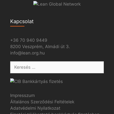
Kapcsolat
+36 70 940 9449
8200 Veszprém, Almádi út 3.
info@lean.org.hu
Impresszum
Általános Szerződési Feltételek
Adatvédelmi Nyilatkozat