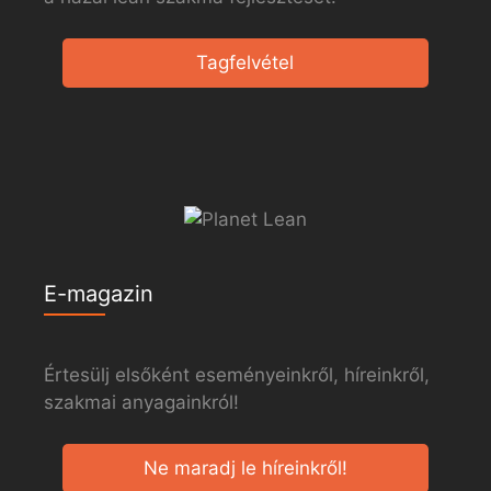
Tagfelvétel
E-magazin
Értesülj elsőként eseményeinkről, híreinkről,
szakmai anyagainkról!
Ne maradj le híreinkről!