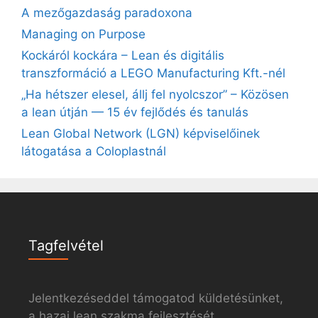
A mezőgazdaság paradoxona
Managing on Purpose
Kockáról kockára – Lean és digitális
transzformáció a LEGO Manufacturing Kft.-nél
„Ha hétszer elesel, állj fel nyolcszor” – Közösen
a lean útján — 15 év fejlődés és tanulás
Lean Global Network (LGN) képviselőinek
látogatása a Coloplastnál
Tagfelvétel
Jelentkezéseddel támogatod küldetésünket,
a hazai lean szakma fejlesztését.