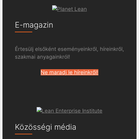
E-magazin
Értesülj elsőként eseményeinkről, híreinkről,
szakmai anyagainkról!
Ne maradj le híreinkről!
Közösségi média