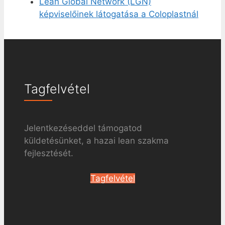
Lean Global Network (LGN)
képviselőinek látogatása a Coloplastnál
Tagfelvétel
Jelentkezéseddel támogatod
küldetésünket, a hazai lean szakma
fejlesztését.
Tagfelvétel