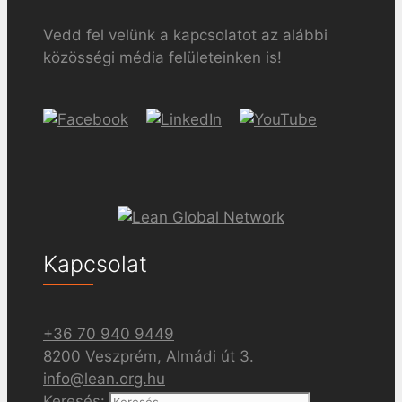
Vedd fel velünk a kapcsolatot az alábbi
közösségi média felületeinken is!
Kapcsolat
+36 70 940 9449
8200 Veszprém, Almádi út 3.
info@lean.org.hu
Keresés: