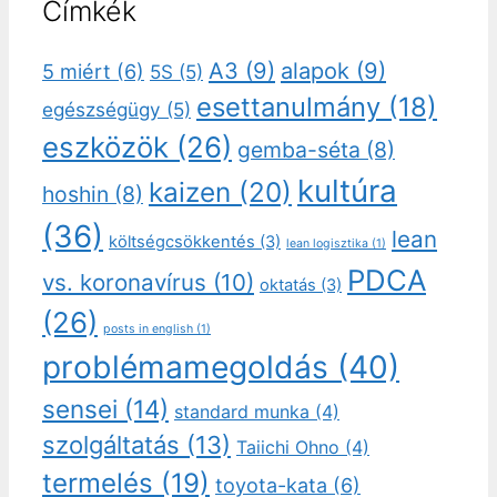
Címkék
A3
(9)
alapok
(9)
5 miért
(6)
5S
(5)
esettanulmány
(18)
egészségügy
(5)
eszközök
(26)
gemba-séta
(8)
kultúra
kaizen
(20)
hoshin
(8)
(36)
lean
költségcsökkentés
(3)
lean logisztika
(1)
PDCA
vs. koronavírus
(10)
oktatás
(3)
(26)
posts in english
(1)
problémamegoldás
(40)
sensei
(14)
standard munka
(4)
szolgáltatás
(13)
Taiichi Ohno
(4)
termelés
(19)
toyota-kata
(6)