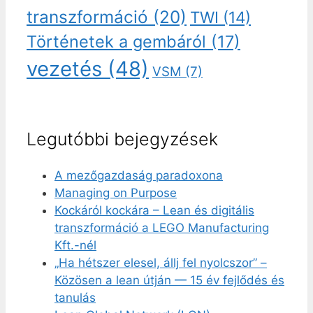
transzformáció
(20)
TWI
(14)
Történetek a gembáról
(17)
vezetés
(48)
VSM
(7)
Legutóbbi bejegyzések
A mezőgazdaság paradoxona
Managing on Purpose
Kockáról kockára – Lean és digitális
transzformáció a LEGO Manufacturing
Kft.-nél
„Ha hétszer elesel, állj fel nyolcszor” –
Közösen a lean útján — 15 év fejlődés és
tanulás