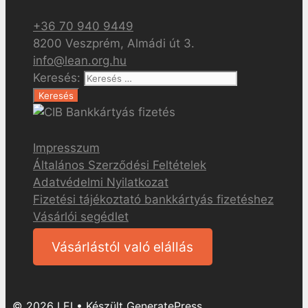
+36 70 940 9449
8200 Veszprém, Almádi út 3.
info@lean.org.hu
Keresés:
Impresszum
Általános Szerződési Feltételek
Adatvédelmi Nyilatkozat
Fizetési tájékoztató bankkártyás fizetéshez
Vásárlói segédlet
Vásárlástól való elállás
© 2026 LEI
• Készült
GeneratePress