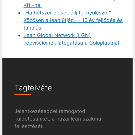
Kft.-nél
„Ha hétszer elesel, állj fel nyolcszor” –
Közösen a lean útján — 15 év fejlődés és
tanulás
Lean Global Network (LGN)
képviselőinek látogatása a Coloplastnál
Tagfelvétel
Jelentkezéseddel támogatod
küldetésünket, a hazai lean szakma
fejlesztését.