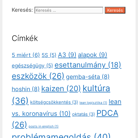
Keresés:
Címkék
A3
(9)
alapok
(9)
5 miért
(6)
5S
(5)
esettanulmány
(18)
egészségügy
(5)
eszközök
(26)
gemba-séta
(8)
kultúra
kaizen
(20)
hoshin
(8)
(36)
lean
költségcsökkentés
(3)
lean logisztika
(1)
PDCA
vs. koronavírus
(10)
oktatás
(3)
(26)
posts in english
(1)
problémamegoldás
(40)