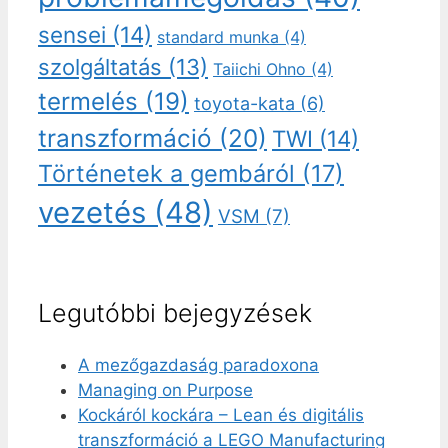
sensei
(14)
standard munka
(4)
szolgáltatás
(13)
Taiichi Ohno
(4)
termelés
(19)
toyota-kata
(6)
transzformáció
(20)
TWI
(14)
Történetek a gembáról
(17)
vezetés
(48)
VSM
(7)
Legutóbbi bejegyzések
A mezőgazdaság paradoxona
Managing on Purpose
Kockáról kockára – Lean és digitális
transzformáció a LEGO Manufacturing