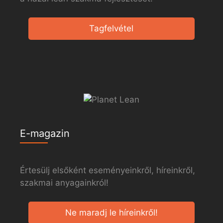
Tagfelvétel
E-magazin
Értesülj elsőként eseményeinkről, híreinkről,
szakmai anyagainkról!
Ne maradj le híreinkről!