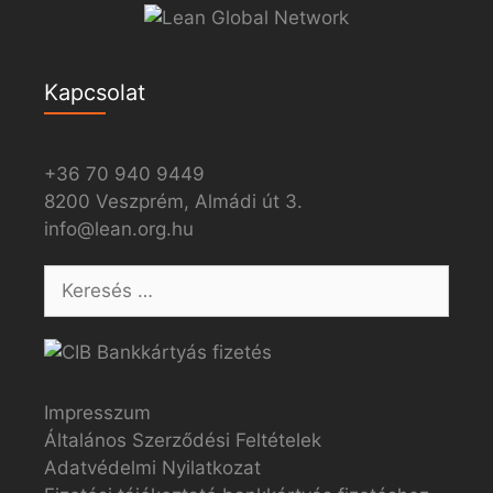
Kapcsolat
+36 70 940 9449
8200 Veszprém, Almádi út 3.
info@lean.org.hu
Impresszum
Általános Szerződési Feltételek
Adatvédelmi Nyilatkozat