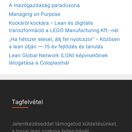
A mezőgazdaság paradoxona
Managing on Purpose
Kockáról kockára – Lean és digitális
transzformáció a LEGO Manufacturing Kft.-nél
„Ha hétszer elesel, állj fel nyolcszor” – Közösen
a lean útján — 15 év fejlődés és tanulás
Lean Global Network (LGN) képviselőinek
látogatása a Coloplastnál
Tagfelvétel
Jelentkezéseddel támogatod küldetésünket,
a hazai lean szakma fejlesztését.