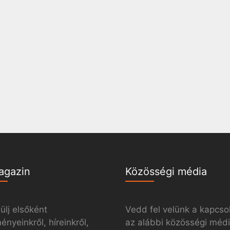
agazin
Közösségi média
ülj elsőként
Vedd fel velünk a kapcso
nyeinkről, híreinkről,
az alábbi közösségi méd