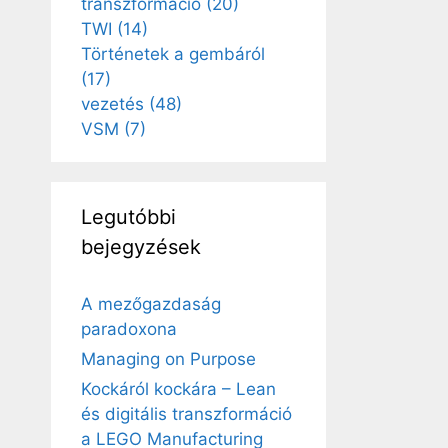
transzformáció
(20)
TWI
(14)
Történetek a gembáról
(17)
vezetés
(48)
VSM
(7)
Legutóbbi
bejegyzések
A mezőgazdaság
paradoxona
Managing on Purpose
Kockáról kockára – Lean
és digitális transzformáció
a LEGO Manufacturing