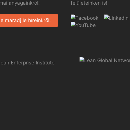
mai anyagainkról!
felületeinken is!
e maradj le híreinkről!