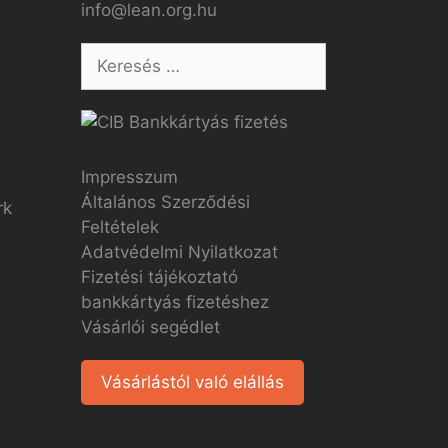
info@lean.org.hu
Impresszum
Általános Szerződési
Feltételek
Adatvédelmi Nyilatkozat
Fizetési tájékoztató
bankkártyás fizetéshez
Vásárlói segédlet
Vásárlástól való elállás