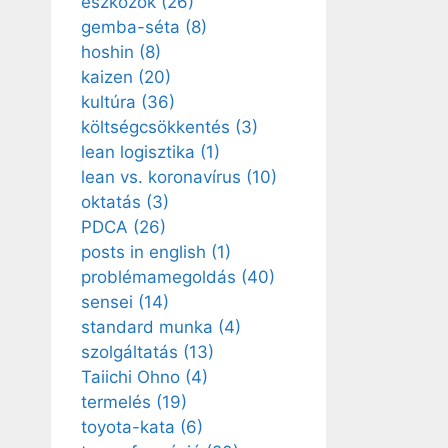
eszközök
(26)
gemba-séta
(8)
hoshin
(8)
kaizen
(20)
kultúra
(36)
költségcsökkentés
(3)
lean logisztika
(1)
lean vs. koronavírus
(10)
oktatás
(3)
PDCA
(26)
posts in english
(1)
problémamegoldás
(40)
sensei
(14)
standard munka
(4)
szolgáltatás
(13)
Taiichi Ohno
(4)
termelés
(19)
toyota-kata
(6)