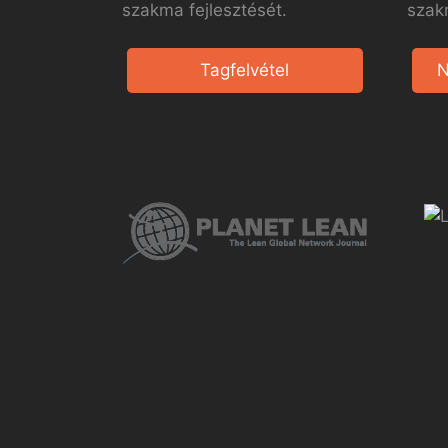
szakma fejlesztését.
szak
Tagfelvétel
N