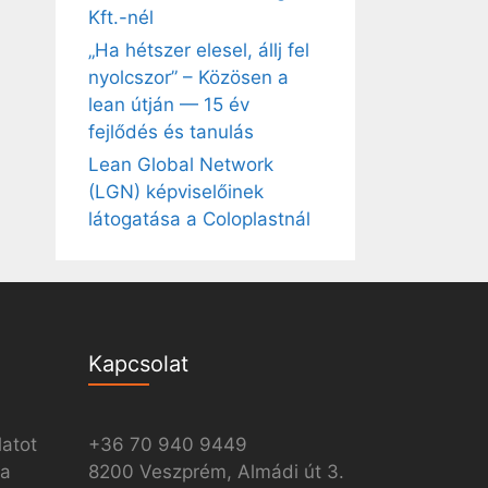
Kft.-nél
„Ha hétszer elesel, állj fel
nyolcszor” – Közösen a
lean útján — 15 év
fejlődés és tanulás
Lean Global Network
(LGN) képviselőinek
látogatása a Coloplastnál
Kapcsolat
latot
+36 70 940 9449
ia
8200 Veszprém, Almádi út 3.