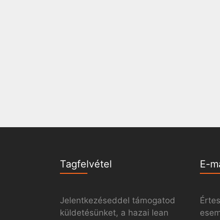
Tagfelvétel
E-m
Jelentkezéseddel támogatod
Értes
küldetésünket, a hazai lean
esemé