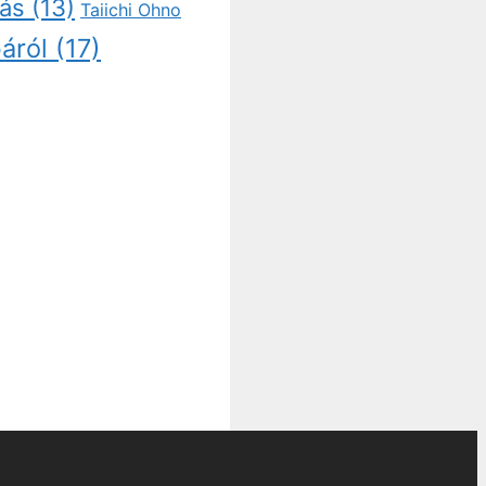
tás
(13)
Taiichi Ohno
áról
(17)