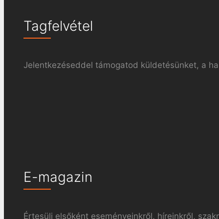
Tagfelvétel
Jelentkezéseddel támogatod küldetésünket, a haz
E-magazin
Értesülj elsőként eseményeinkről, híreinkről, szak