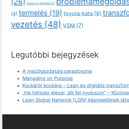
problémamegoldá
(26)
posts in english
(1)
transzf
termelés
(19)
toyota-kata
(6)
(4)
vezetés
(48)
VSM
(7)
Legutóbbi bejegyzések
A mezőgazdaság paradoxona
Managing on Purpose
Kockáról kockára – Lean és digitális transzfo
„Ha hétszer elesel, állj fel nyolcszor” – Közös
Lean Global Network (LGN) képviselőinek láto