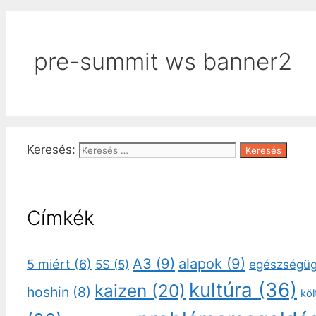
pre-summit ws banner2
Keresés:
Címkék
A3
(9)
alapok
(9)
5 miért
(6)
5S
(5)
egészségü
kultúra
(36)
kaizen
(20)
hoshin
(8)
kö