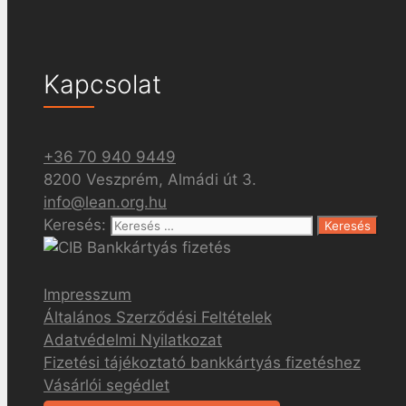
Kapcsolat
+36 70 940 9449
8200 Veszprém, Almádi út 3.
info@lean.org.hu
Keresés:
Impresszum
Általános Szerződési Feltételek
Adatvédelmi Nyilatkozat
Fizetési tájékoztató bankkártyás fizetéshez
Vásárlói segédlet