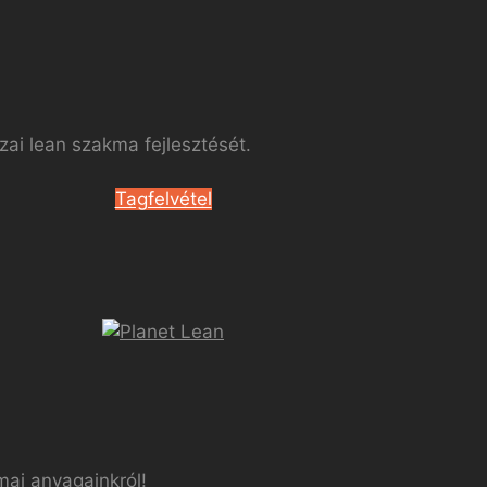
ai lean szakma fejlesztését.
Tagfelvétel
mai anyagainkról!