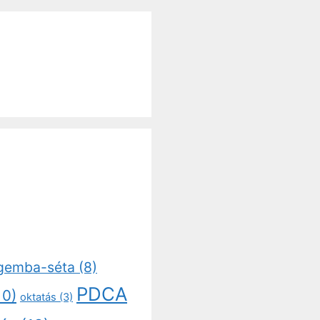
gemba-séta
(8)
PDCA
10)
oktatás
(3)