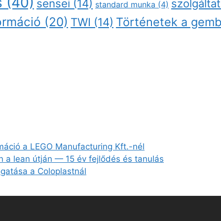
s
(40)
sensei
(14)
szolgálta
standard munka
(4)
ormáció
(20)
Történetek a gemb
TWI
(14)
rmáció a LEGO Manufacturing Kft.-nél
en a lean útján — 15 év fejlődés és tanulás
gatása a Coloplastnál