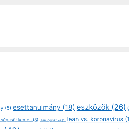
eszközök
(26)
esettanulmány
(18)
gy
(5)
lean vs. koronavírus
(
ltségcsökkentés
(3)
lean logisztika
(1)