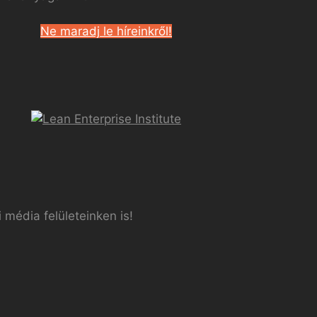
Ne maradj le híreinkről!
 média felületeinken is!