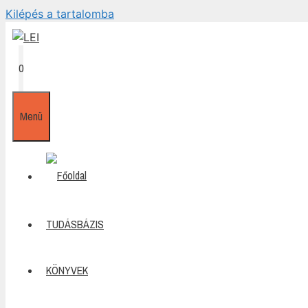
Kilépés a tartalomba
0
Menü
TUDÁSBÁZIS
KÖNYVEK