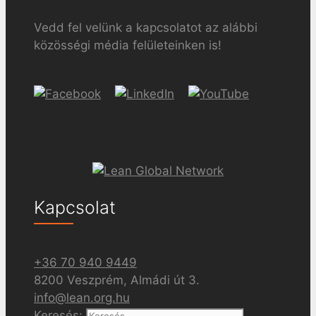
Vedd fel velünk a kapcsolatot az alábbi
közösségi média felületeinken is!
Kapcsolat
+36 70 940 9449
8200 Veszprém, Almádi út 3.
info@lean.org.hu
Keresés: