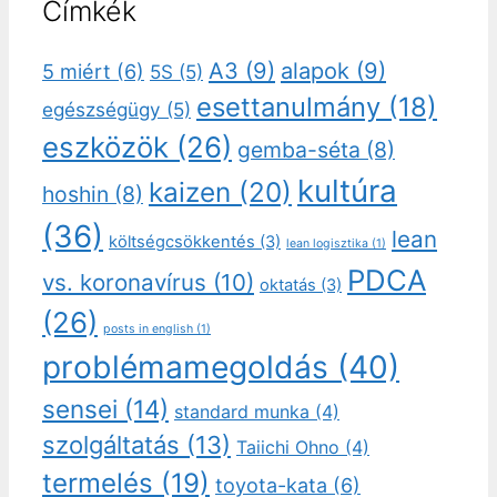
Címkék
A3
(9)
alapok
(9)
5 miért
(6)
5S
(5)
esettanulmány
(18)
egészségügy
(5)
eszközök
(26)
gemba-séta
(8)
kultúra
kaizen
(20)
hoshin
(8)
(36)
lean
költségcsökkentés
(3)
lean logisztika
(1)
PDCA
vs. koronavírus
(10)
oktatás
(3)
(26)
posts in english
(1)
problémamegoldás
(40)
sensei
(14)
standard munka
(4)
szolgáltatás
(13)
Taiichi Ohno
(4)
termelés
(19)
toyota-kata
(6)