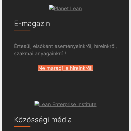
E-magazin
Értesülj elsőként eseményeinkről, híreinkről,
szakmai anyagainkról!
Ne maradj le híreinkről!
Közösségi média