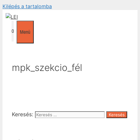
Kilépés a tartalomba
0
Menü
mpk_szekcio_fél
Keresés: