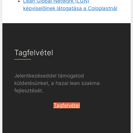
Lean Global Network (LGN)
képviselőinek látogatása a Coloplastnál
Tagfelvétel
Jelentkezéseddel támogatod
küldetésünket, a hazai lean szakma
fejlesztését.
Tagfelvétel