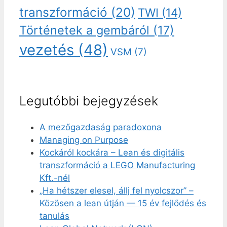
transzformáció
(20)
TWI
(14)
Történetek a gembáról
(17)
vezetés
(48)
VSM
(7)
Legutóbbi bejegyzések
A mezőgazdaság paradoxona
Managing on Purpose
Kockáról kockára – Lean és digitális
transzformáció a LEGO Manufacturing
Kft.-nél
„Ha hétszer elesel, állj fel nyolcszor” –
Közösen a lean útján — 15 év fejlődés és
tanulás