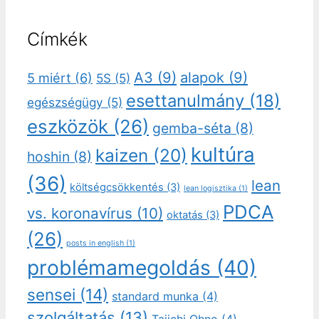
Címkék
A3
(9)
alapok
(9)
5 miért
(6)
5S
(5)
esettanulmány
(18)
egészségügy
(5)
eszközök
(26)
gemba-séta
(8)
kultúra
kaizen
(20)
hoshin
(8)
(36)
lean
költségcsökkentés
(3)
lean logisztika
(1)
PDCA
vs. koronavírus
(10)
oktatás
(3)
(26)
posts in english
(1)
problémamegoldás
(40)
sensei
(14)
standard munka
(4)
szolgáltatás
(13)