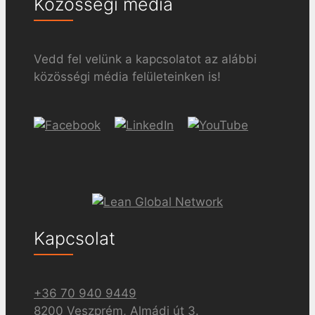
Közösségi média
Vedd fel velünk a kapcsolatot az alábbi
közösségi média felületeinken is!
Kapcsolat
+36 70 940 9449
8200 Veszprém, Almádi út 3.