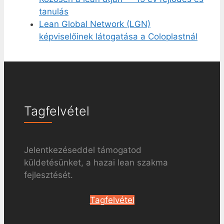
tanulás
Lean Global Network (LGN)
képviselőinek látogatása a Coloplastnál
Tagfelvétel
Jelentkezéseddel támogatod
küldetésünket, a hazai lean szakma
fejlesztését.
Tagfelvétel