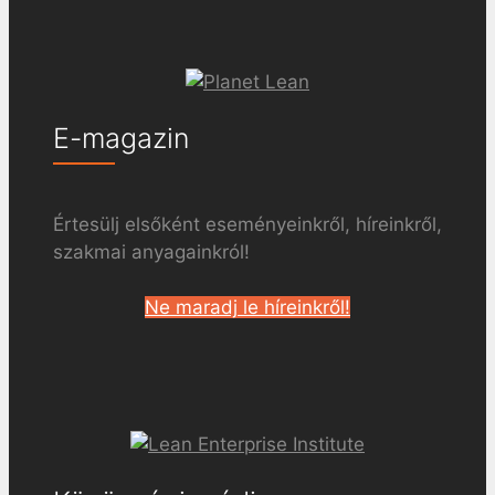
E-magazin
Értesülj elsőként eseményeinkről, híreinkről,
szakmai anyagainkról!
Ne maradj le híreinkről!