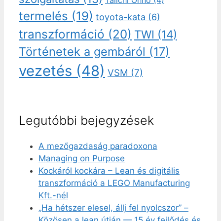
Taiichi Ohno
(4)
termelés
(19)
toyota-kata
(6)
transzformáció
(20)
TWI
(14)
Történetek a gembáról
(17)
vezetés
(48)
VSM
(7)
Legutóbbi bejegyzések
A mezőgazdaság paradoxona
Managing on Purpose
Kockáról kockára – Lean és digitális
transzformáció a LEGO Manufacturing
Kft.-nél
„Ha hétszer elesel, állj fel nyolcszor” –
Közösen a lean útján — 15 év fejlődés és