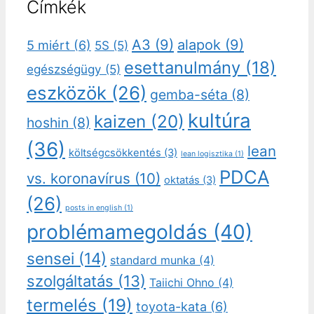
Címkék
A3
(9)
alapok
(9)
5 miért
(6)
5S
(5)
esettanulmány
(18)
egészségügy
(5)
eszközök
(26)
gemba-séta
(8)
kultúra
kaizen
(20)
hoshin
(8)
(36)
lean
költségcsökkentés
(3)
lean logisztika
(1)
PDCA
vs. koronavírus
(10)
oktatás
(3)
(26)
posts in english
(1)
problémamegoldás
(40)
sensei
(14)
standard munka
(4)
szolgáltatás
(13)
Taiichi Ohno
(4)
termelés
(19)
toyota-kata
(6)