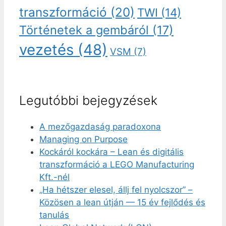
transzformáció
(20)
TWI
(14)
Történetek a gembáról
(17)
vezetés
(48)
VSM
(7)
Legutóbbi bejegyzések
A mezőgazdaság paradoxona
Managing on Purpose
Kockáról kockára – Lean és digitális
transzformáció a LEGO Manufacturing
Kft.-nél
„Ha hétszer elesel, állj fel nyolcszor” –
Közösen a lean útján — 15 év fejlődés és
tanulás