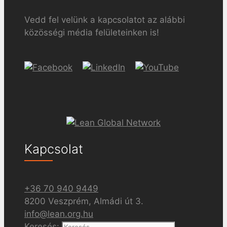
Vedd fel velünk a kapcsolatot az alábbi
közösségi média felületeinken is!
Kapcsolat
+36 70 940 9449
8200 Veszprém, Almádi út 3.
info@lean.org.hu
Keresés: