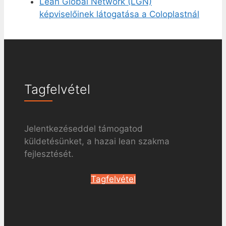
Lean Global Network (LGN)
képviselőinek látogatása a Coloplastnál
Tagfelvétel
Jelentkezéseddel támogatod
küldetésünket, a hazai lean szakma
fejlesztését.
Tagfelvétel