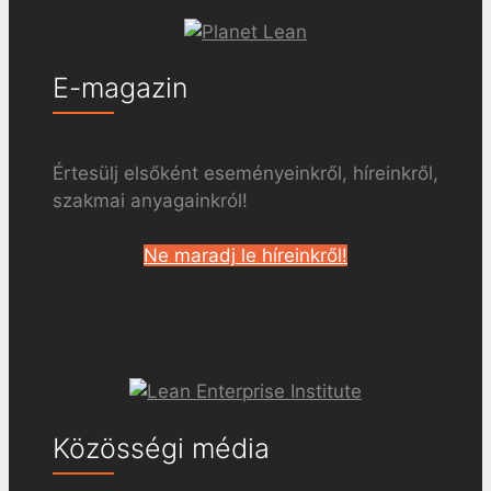
E-magazin
Értesülj elsőként eseményeinkről, híreinkről,
szakmai anyagainkról!
Ne maradj le híreinkről!
Közösségi média