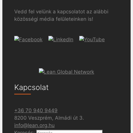
Vedd fel velünk a kapcsolatot az alábbi
közösségi média felületeinken is!
Kapcsolat
+36 70 940 9449
8200 Veszprém, Almádi út 3.
info@lean.org.hu
Keresés: