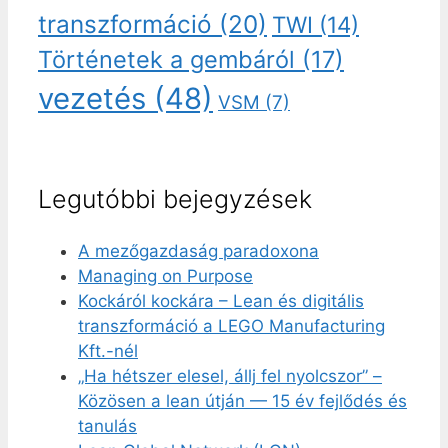
transzformáció
(20)
TWI
(14)
Történetek a gembáról
(17)
vezetés
(48)
VSM
(7)
Legutóbbi bejegyzések
A mezőgazdaság paradoxona
Managing on Purpose
Kockáról kockára – Lean és digitális
transzformáció a LEGO Manufacturing
Kft.-nél
„Ha hétszer elesel, állj fel nyolcszor” –
Közösen a lean útján — 15 év fejlődés és
tanulás