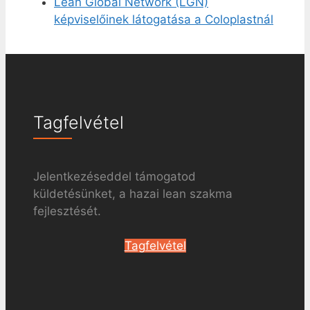
Lean Global Network (LGN)
képviselőinek látogatása a Coloplastnál
Tagfelvétel
Jelentkezéseddel támogatod
küldetésünket, a hazai lean szakma
fejlesztését.
Tagfelvétel