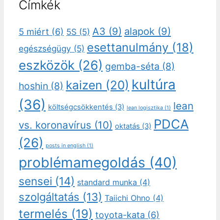
Címkék
A3
(9)
alapok
(9)
5 miért
(6)
5S
(5)
esettanulmány
(18)
egészségügy
(5)
eszközök
(26)
gemba-séta
(8)
kultúra
kaizen
(20)
hoshin
(8)
(36)
lean
költségcsökkentés
(3)
lean logisztika
(1)
PDCA
vs. koronavírus
(10)
oktatás
(3)
(26)
posts in english
(1)
problémamegoldás
(40)
sensei
(14)
standard munka
(4)
szolgáltatás
(13)
Taiichi Ohno
(4)
termelés
(19)
toyota-kata
(6)