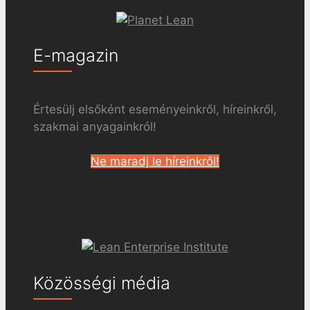
E-magazin
Értesülj elsőként eseményeinkről, híreinkről,
szakmai anyagainkról!
Ne maradj le híreinkről!
Közösségi média