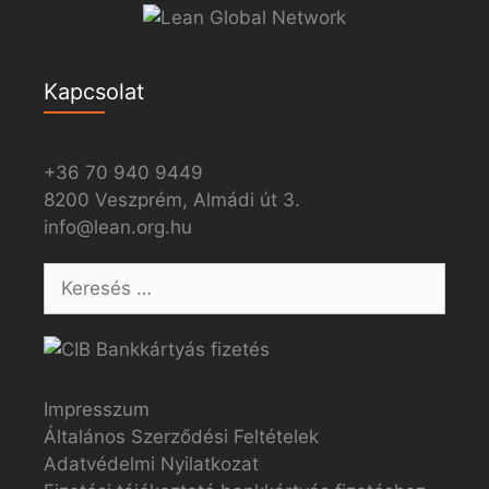
Kapcsolat
+36 70 940 9449
8200 Veszprém, Almádi út 3.
info@lean.org.hu
Impresszum
Általános Szerződési Feltételek
Adatvédelmi Nyilatkozat