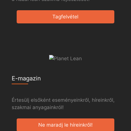
Tagfelvétel
E-magazin
Értesülj elsőként eseményeinkről, híreinkről,
szakmai anyagainkról!
Ne maradj le híreinkről!