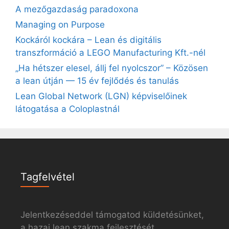
A mezőgazdaság paradoxona
Managing on Purpose
Kockáról kockára – Lean és digitális
transzformáció a LEGO Manufacturing Kft.-nél
„Ha hétszer elesel, állj fel nyolcszor” – Közösen
a lean útján — 15 év fejlődés és tanulás
Lean Global Network (LGN) képviselőinek
látogatása a Coloplastnál
Tagfelvétel
Jelentkezéseddel támogatod küldetésünket,
a hazai lean szakma fejlesztését.