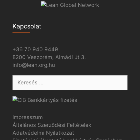
Kapcsolat
+36 70 940 9449
8200 Veszprém, Almádi út 3.
info@lean.org.hu
Impresszum
Általános Szerződési Feltételek
Adatvédelmi Nyilatkozat