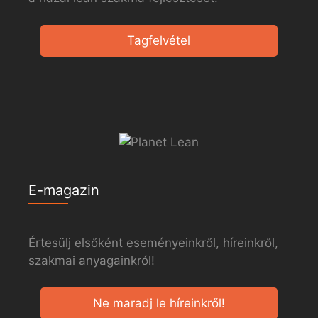
Tagfelvétel
E-magazin
Értesülj elsőként eseményeinkről, híreinkről,
szakmai anyagainkról!
Ne maradj le híreinkről!