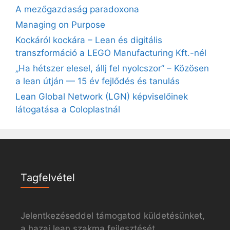
A mezőgazdaság paradoxona
Managing on Purpose
Kockáról kockára – Lean és digitális
transzformáció a LEGO Manufacturing Kft.-nél
„Ha hétszer elesel, állj fel nyolcszor” – Közösen
a lean útján — 15 év fejlődés és tanulás
Lean Global Network (LGN) képviselőinek
látogatása a Coloplastnál
Tagfelvétel
Jelentkezéseddel támogatod küldetésünket,
a hazai lean szakma fejlesztését.