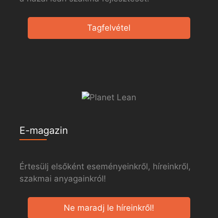
Tagfelvétel
E-magazin
Értesülj elsőként eseményeinkről, híreinkről,
szakmai anyagainkról!
Ne maradj le híreinkről!