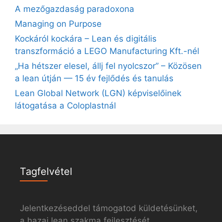
A mezőgazdaság paradoxona
Managing on Purpose
Kockáról kockára – Lean és digitális
transzformáció a LEGO Manufacturing Kft.-nél
„Ha hétszer elesel, állj fel nyolcszor” – Közösen
a lean útján — 15 év fejlődés és tanulás
Lean Global Network (LGN) képviselőinek
látogatása a Coloplastnál
Tagfelvétel
Jelentkezéseddel támogatod küldetésünket,
a hazai lean szakma fejlesztését.