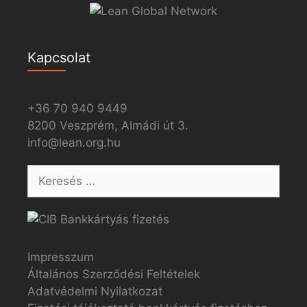
Kapcsolat
+36 70 940 9449
8200 Veszprém, Almádi út 3.
info@lean.org.hu
Impresszum
Általános Szerződési Feltételek
Adatvédelmi Nyilatkozat