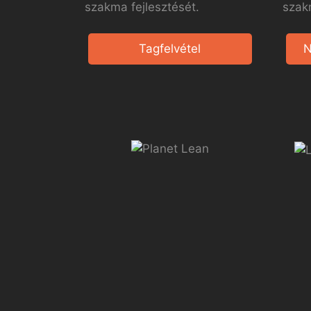
szakma fejlesztését.
szak
Tagfelvétel
N