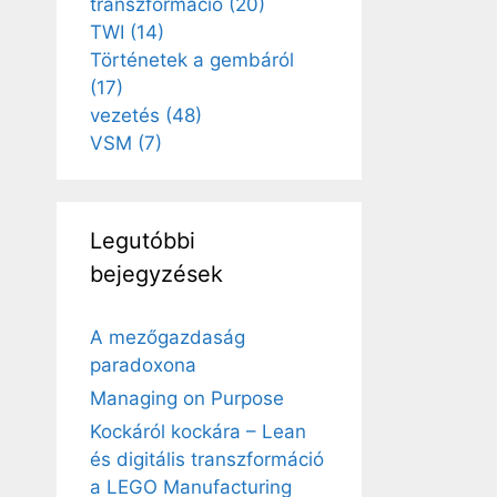
transzformáció
(20)
TWI
(14)
Történetek a gembáról
(17)
vezetés
(48)
VSM
(7)
Legutóbbi
bejegyzések
A mezőgazdaság
paradoxona
Managing on Purpose
Kockáról kockára – Lean
és digitális transzformáció
a LEGO Manufacturing