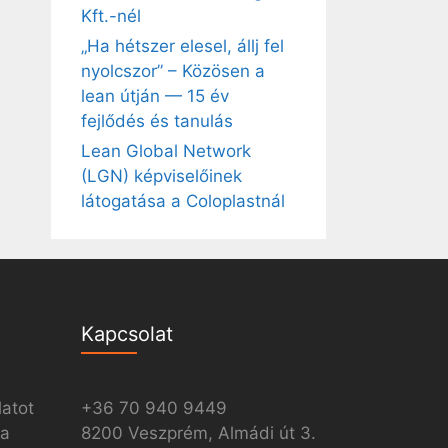
Kft.-nél
„Ha hétszer elesel, állj fel
nyolcszor” – Közösen a
lean útján — 15 év
fejlődés és tanulás
Lean Global Network
(LGN) képviselőinek
látogatása a Coloplastnál
Kapcsolat
latot
+36 70 940 9449
ia
8200 Veszprém, Almádi út 3.