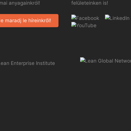
mai anyagainkról!
felületeinken is!
e maradj le híreinkről!