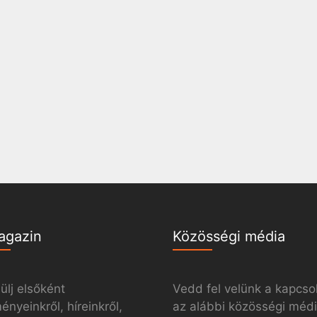
agazin
Közösségi média
ülj elsőként
Vedd fel velünk a kapcso
nyeinkről, híreinkről,
az alábbi közösségi méd