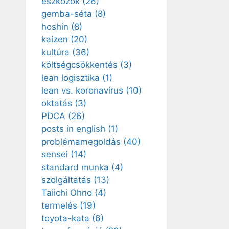
eszközök
(26)
gemba-séta
(8)
hoshin
(8)
kaizen
(20)
kultúra
(36)
költségcsökkentés
(3)
lean logisztika
(1)
lean vs. koronavírus
(10)
oktatás
(3)
PDCA
(26)
posts in english
(1)
problémamegoldás
(40)
sensei
(14)
standard munka
(4)
szolgáltatás
(13)
Taiichi Ohno
(4)
termelés
(19)
toyota-kata
(6)