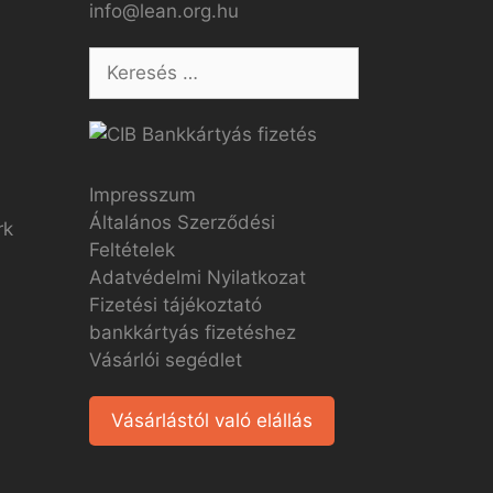
info@lean.org.hu
Impresszum
Általános Szerződési
Feltételek
Adatvédelmi Nyilatkozat
Fizetési tájékoztató
bankkártyás fizetéshez
Vásárlói segédlet
Vásárlástól való elállás