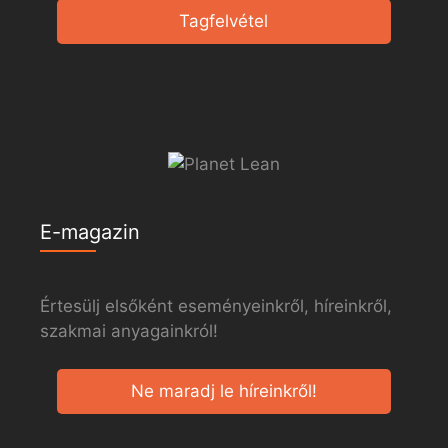
Tagfelvétel
E-magazin
Értesülj elsőként eseményeinkről, híreinkről,
szakmai anyagainkról!
Ne maradj le híreinkről!