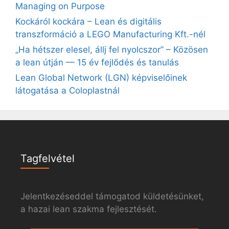
Managing on Purpose
Kockáról kockára – Lean és digitális
transzformáció a LEGO Manufacturing Kft.-nél
„Ha hétszer elesel, állj fel nyolcszor” – Közösen
a lean útján — 15 év fejlődés és tanulás
Lean Global Network (LGN) képviselőinek
látogatása a Coloplastnál
Tagfelvétel
Jelentkezéseddel támogatod küldetésünket,
a hazai lean szakma fejlesztését.