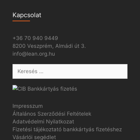
Kapcsolat
+36 70 940 9449
8200 Veszprém, Almádi út 3.
info@lean.org.hu
Impresszum
Általános Szerződési Feltételek
Adatvédelmi Nyilatkozat
Fizetési tájékoztató bankkártyás fizetéshez
Vásárlói segédlet