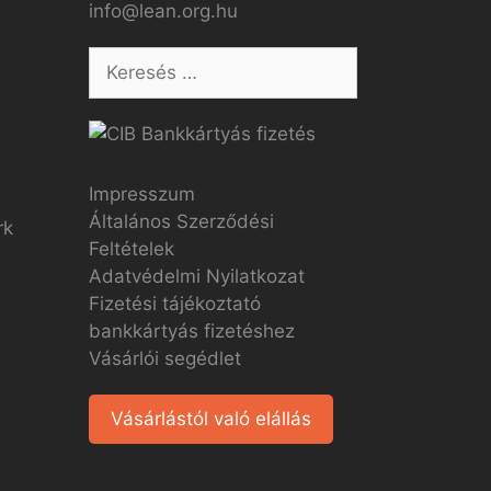
info@lean.org.hu
Impresszum
Általános Szerződési
Feltételek
Adatvédelmi Nyilatkozat
Fizetési tájékoztató
bankkártyás fizetéshez
Vásárlói segédlet
Vásárlástól való elállás