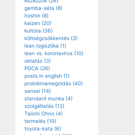
eszközök
(26)
gemba-séta
(8)
hoshin
(8)
kaizen
(20)
kultúra
(36)
költségcsökkentés
(3)
lean logisztika
(1)
lean vs. koronavírus
(10)
oktatás
(3)
PDCA
(26)
posts in english
(1)
problémamegoldás
(40)
sensei
(14)
standard munka
(4)
szolgáltatás
(13)
Taiichi Ohno
(4)
termelés
(19)
toyota-kata
(6)