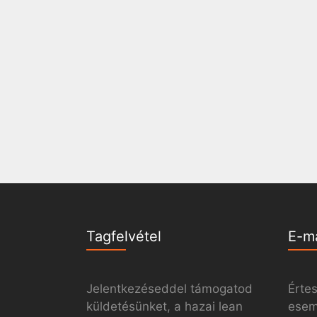
Tagfelvétel
E-m
Jelentkezéseddel támogatod
Értes
küldetésünket, a hazai lean
esemé