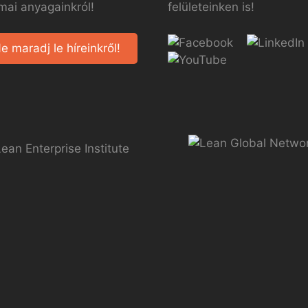
mai anyagainkról!
felületeinken is!
e maradj le híreinkről!