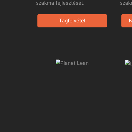
szakma fejlesztését.
szak
Tagfelvétel
N