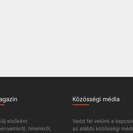
agazin
Közösségi média
ülj elsőként
Vedd fel velünk a kapcso
nyeinkről, híreinkről,
az alábbi közösségi méd