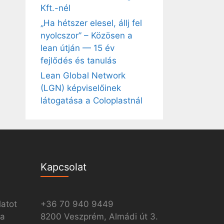
Kft.-nél
„Ha hétszer elesel, állj fel
nyolcszor” – Közösen a
lean útján — 15 év
fejlődés és tanulás
Lean Global Network
(LGN) képviselőinek
látogatása a Coloplastnál
Kapcsolat
latot
+36 70 940 9449
ia
8200 Veszprém, Almádi út 3.