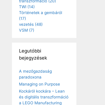
transzformáció
(20)
TWI
(14)
Történetek a gembáról
(17)
vezetés
(48)
VSM
(7)
Legutóbbi
bejegyzések
A mezőgazdaság
paradoxona
Managing on Purpose
Kockáról kockára – Lean
és digitális transzformáció
a LEGO Manufacturing