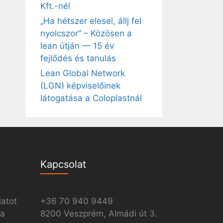
Kft.-nél
„Ha hétszer elesel, állj fel
nyolcszor” – Közösen a
lean útján — 15 év
fejlődés és tanulás
Lean Global Network
(LGN) képviselőinek
látogatása a Coloplastnál
Kapcsolat
latot
+36 70 940 9449
ia
8200 Veszprém, Almádi út 3.