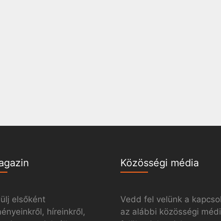
agazin
Közösségi média
ülj elsőként
Vedd fel velünk a kapcso
nyeinkről, híreinkről,
az alábbi közösségi méd