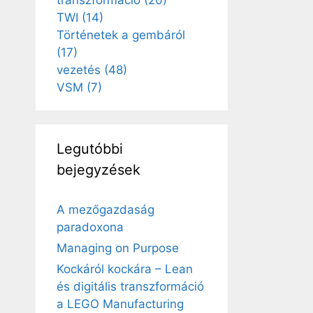
transzformáció
(20)
TWI
(14)
Történetek a gembáról
(17)
vezetés
(48)
VSM
(7)
Legutóbbi
bejegyzések
A mezőgazdaság
paradoxona
Managing on Purpose
Kockáról kockára – Lean
és digitális transzformáció
a LEGO Manufacturing