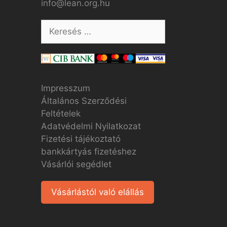
info@lean.org.hu
Impresszum
Általános Szerződési
Feltételek
Adatvédelmi Nyilatkozat
Fizetési tájékoztató
bankkártyás fizetéshez
Vásárlói segédlet
Vásárlástól való elállás