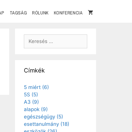
AP
TAGSÁG
RÓLUNK
KONFERENCIA
Címkék
5 miért
(6)
5S
(5)
A3
(9)
alapok
(9)
egészségügy
(5)
esettanulmány
(18)
eszközök
(26)