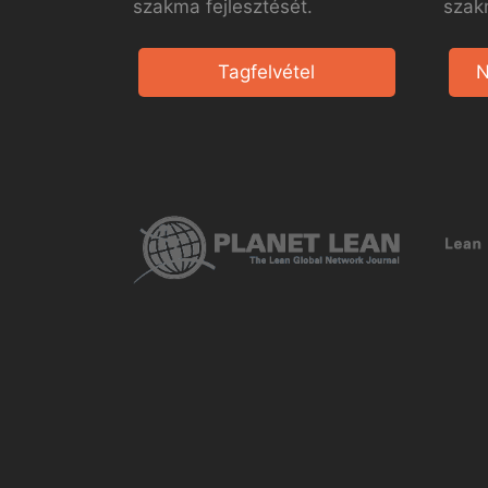
szakma fejlesztését.
szak
Tagfelvétel
N