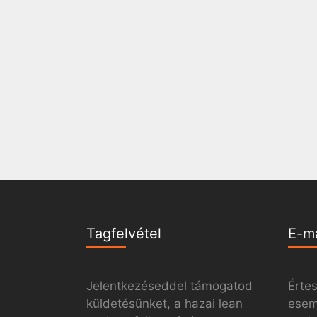
Tagfelvétel
E-m
Jelentkezéseddel támogatod
Értes
küldetésünket, a hazai lean
esemé