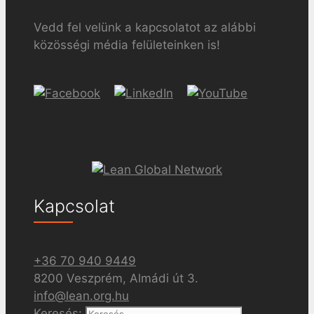
Vedd fel velünk a kapcsolatot az alábbi
közösségi média felületeinken is!
Kapcsolat
+36 70 940 9449
8200 Veszprém, Almádi út 3.
info@lean.org.hu
Keresés: