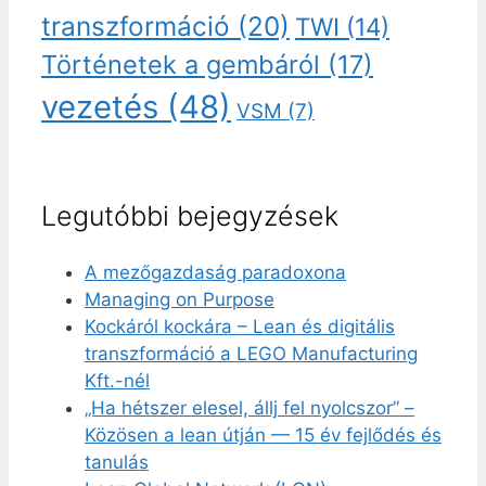
transzformáció
(20)
TWI
(14)
Történetek a gembáról
(17)
vezetés
(48)
VSM
(7)
Legutóbbi bejegyzések
A mezőgazdaság paradoxona
Managing on Purpose
Kockáról kockára – Lean és digitális
transzformáció a LEGO Manufacturing
Kft.-nél
„Ha hétszer elesel, állj fel nyolcszor” –
Közösen a lean útján — 15 év fejlődés és
tanulás