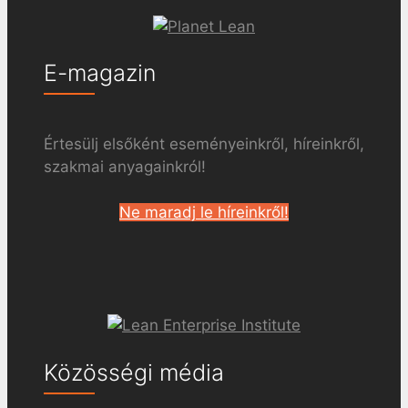
E-magazin
Értesülj elsőként eseményeinkről, híreinkről,
szakmai anyagainkról!
Ne maradj le híreinkről!
Közösségi média