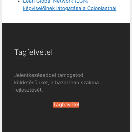
Lean Global Network (LGN)
képviselőinek látogatása a Coloplastnál
Tagfelvétel
Jelentkezéseddel támogatod
küldetésünket, a hazai lean szakma
fejlesztését.
Tagfelvétel