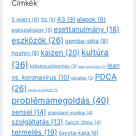
Címkék
A3
(9)
alapok
(9)
5 miért
(6)
5S
(5)
esettanulmány
(18)
egészségügy
(5)
eszközök
(26)
gemba-séta
(8)
kultúra
kaizen
(20)
hoshin
(8)
(36)
lean
költségcsökkentés
(3)
lean logisztika
(1)
PDCA
vs. koronavírus
(10)
oktatás
(3)
(26)
posts in english
(1)
problémamegoldás
(40)
sensei
(14)
standard munka
(4)
szolgáltatás
(13)
Taiichi Ohno
(4)
termelés
(19)
toyota-kata
(6)