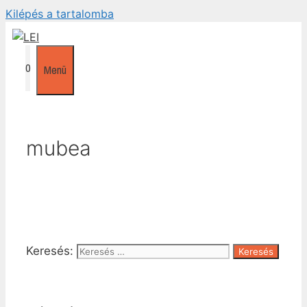
Kilépés a tartalomba
0
Menü
mubea
Keresés: