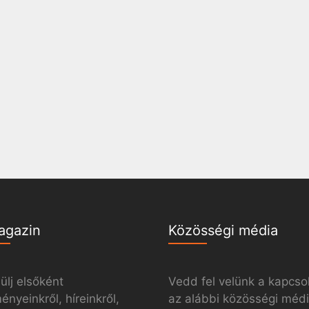
agazin
Közösségi média
ülj elsőként
Vedd fel velünk a kapcso
nyeinkről, híreinkről,
az alábbi közösségi méd