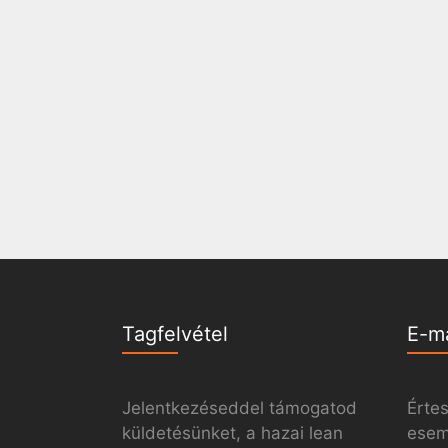
Tagfelvétel
E-m
Jelentkezéseddel támogatod
Értes
küldetésünket, a hazai lean
esemé