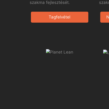
szakma fejlesztését.
szak
Tagfelvétel
N