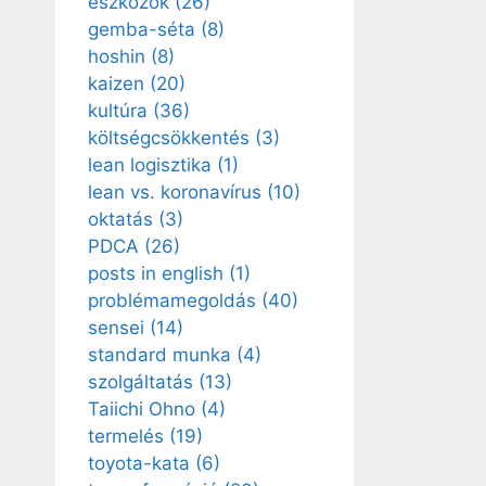
eszközök
(26)
gemba-séta
(8)
hoshin
(8)
kaizen
(20)
kultúra
(36)
költségcsökkentés
(3)
lean logisztika
(1)
lean vs. koronavírus
(10)
oktatás
(3)
PDCA
(26)
posts in english
(1)
problémamegoldás
(40)
sensei
(14)
standard munka
(4)
szolgáltatás
(13)
Taiichi Ohno
(4)
termelés
(19)
toyota-kata
(6)