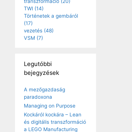
transzformáció
(20)
TWI
(14)
Történetek a gembáról
(17)
vezetés
(48)
VSM
(7)
Legutóbbi
bejegyzések
A mezőgazdaság
paradoxona
Managing on Purpose
Kockáról kockára – Lean
és digitális transzformáció
a LEGO Manufacturing