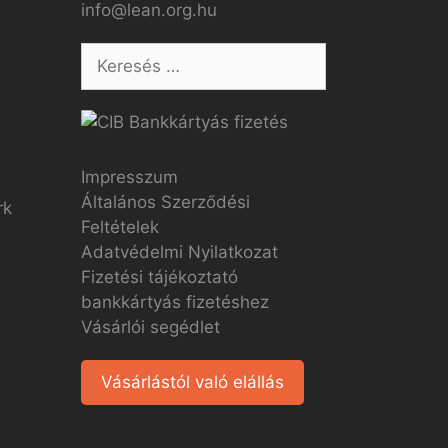
info@lean.org.hu
Impresszum
Általános Szerződési
Feltételek
Adatvédelmi Nyilatkozat
Fizetési tájékoztató
bankkártyás fizetéshez
Vásárlói segédlet
Vásárlástól való elállás