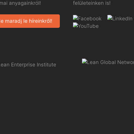
mai anyagainkról!
felületeinken is!
e maradj le híreinkről!