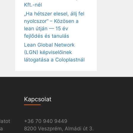
Kft.-nél
„Ha hétszer elesel, állj fel
nyolcszor” – Közösen a
lean útján — 15 év
fejlődés és tanulás
Lean Global Network
(LGN) képviselőinek
látogatása a Coloplastnál
Kapcsolat
latot
+36 70 940 9449
ia
8200 Veszprém, Almádi út 3.