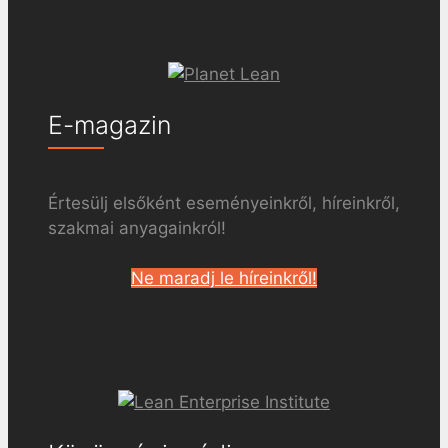
E-magazin
Értesülj elsőként eseményeinkről, híreinkről,
szakmai anyagainkról!
Ne maradj le híreinkről!