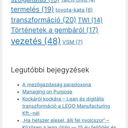
Taiichi Ohno
(4)
termelés
(19)
toyota-kata
(6)
transzformáció
(20)
TWI
(14)
Történetek a gembáról
(17)
vezetés
(48)
VSM
(7)
Legutóbbi bejegyzések
A mezőgazdaság paradoxona
Managing on Purpose
Kockáról kockára – Lean és digitális
transzformáció a LEGO Manufacturing
Kft.-nél
„Ha hétszer elesel, állj fel nyolcszor” –
Közösen a lean útján — 15 év fejlődés és