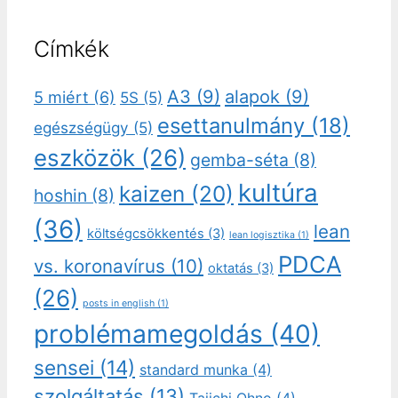
Címkék
A3
(9)
alapok
(9)
5 miért
(6)
5S
(5)
esettanulmány
(18)
egészségügy
(5)
eszközök
(26)
gemba-séta
(8)
kultúra
kaizen
(20)
hoshin
(8)
(36)
lean
költségcsökkentés
(3)
lean logisztika
(1)
PDCA
vs. koronavírus
(10)
oktatás
(3)
(26)
posts in english
(1)
problémamegoldás
(40)
sensei
(14)
standard munka
(4)
szolgáltatás
(13)