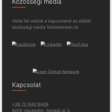
Közösségi média
Vedd fel velünk a kapcsolatot az alábbi
közösségi média felületeinken is!
Kapcsolat
+36 70 940 9449
8200 Veszprém, Almádi út 3.