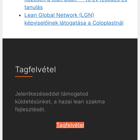
tanulás
Lean Global Network (LGN)
képviselőinek látogatása a Coloplastnál
Tagfelvétel
Jelentkezéseddel támogatod
küldetésünket, a hazai lean szakma
fejlesztését.
Tagfelvétel