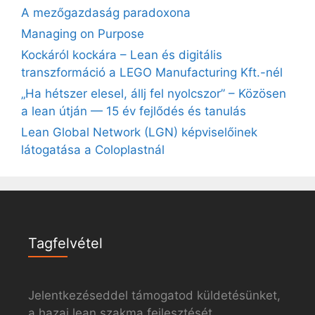
A mezőgazdaság paradoxona
Managing on Purpose
Kockáról kockára – Lean és digitális
transzformáció a LEGO Manufacturing Kft.-nél
„Ha hétszer elesel, állj fel nyolcszor” – Közösen
a lean útján — 15 év fejlődés és tanulás
Lean Global Network (LGN) képviselőinek
látogatása a Coloplastnál
Tagfelvétel
Jelentkezéseddel támogatod küldetésünket,
a hazai lean szakma fejlesztését.