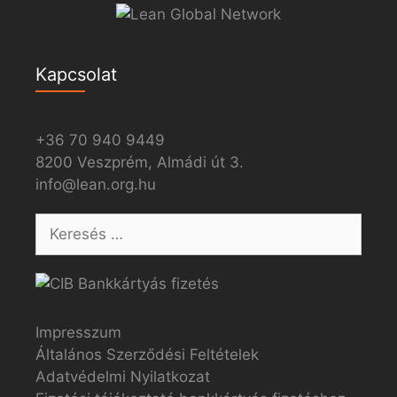
Kapcsolat
+36 70 940 9449
8200 Veszprém, Almádi út 3.
info@lean.org.hu
Impresszum
Általános Szerződési Feltételek
Adatvédelmi Nyilatkozat