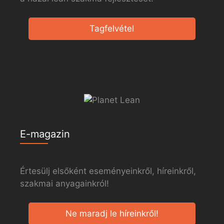
Tagfelvétel
E-magazin
Értesülj elsőként eseményeinkről, híreinkről,
szakmai anyagainkról!
Ne maradj le híreinkről!