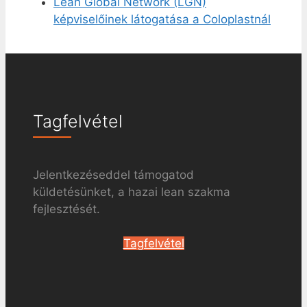
Lean Global Network (LGN)
képviselőinek látogatása a Coloplastnál
Tagfelvétel
Jelentkezéseddel támogatod
küldetésünket, a hazai lean szakma
fejlesztését.
Tagfelvétel