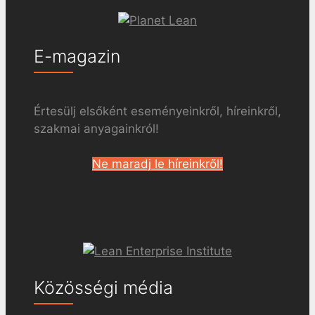
E-magazin
Értesülj elsőként eseményeinkről, híreinkről,
szakmai anyagainkról!
Ne maradj le híreinkről!
Közösségi média