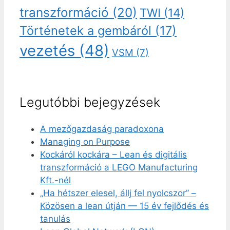
transzformáció
(20)
TWI
(14)
Történetek a gembáról
(17)
vezetés
(48)
VSM
(7)
Legutóbbi bejegyzések
A mezőgazdaság paradoxona
Managing on Purpose
Kockáról kockára – Lean és digitális
transzformáció a LEGO Manufacturing
Kft.-nél
„Ha hétszer elesel, állj fel nyolcszor” –
Közösen a lean útján — 15 év fejlődés és
tanulás