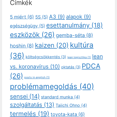
Címkék
A3
(9)
alapok
(9)
5 miért
(6)
5S
(5)
esettanulmány
(18)
egészségügy
(5)
eszközök
(26)
gemba-séta
(8)
kultúra
kaizen
(20)
hoshin
(8)
(36)
lean
költségcsökkentés
(3)
lean logisztika
(1)
PDCA
vs. koronavírus
(10)
oktatás
(3)
(26)
posts in english
(1)
problémamegoldás
(40)
sensei
(14)
standard munka
(4)
szolgáltatás
(13)
Taiichi Ohno
(4)
termelés
(19)
toyota-kata
(6)