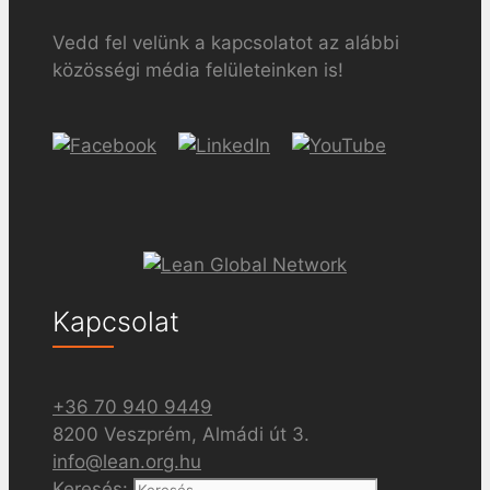
Vedd fel velünk a kapcsolatot az alábbi
közösségi média felületeinken is!
Kapcsolat
+36 70 940 9449
8200 Veszprém, Almádi út 3.
info@lean.org.hu
Keresés: