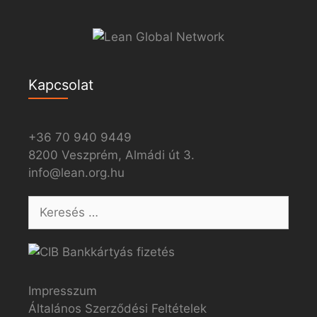
Kapcsolat
+36 70 940 9449
8200 Veszprém, Almádi út 3.
info@lean.org.hu
Impresszum
Általános Szerződési Feltételek