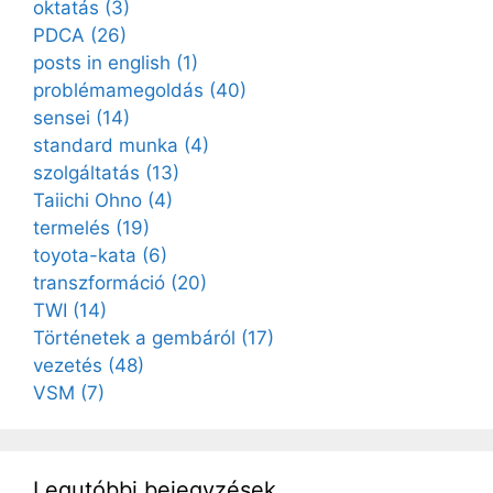
oktatás
(3)
PDCA
(26)
posts in english
(1)
problémamegoldás
(40)
sensei
(14)
standard munka
(4)
szolgáltatás
(13)
Taiichi Ohno
(4)
termelés
(19)
toyota-kata
(6)
transzformáció
(20)
TWI
(14)
Történetek a gembáról
(17)
vezetés
(48)
VSM
(7)
Legutóbbi bejegyzések