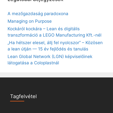
A mezőgazdaság paradoxona
Managing on Purpose
Kockáról kockára – Lean és digitális
transzformáció a LEGO Manufacturing Kft.-nél
„Ha hétszer elesel, állj fel nyolcszor” – Közösen
a lean útján — 15 év fejlődés és tanulás
Lean Global Network (LGN) képviselőinek
látogatása a Coloplastnál
Tagfelvétel