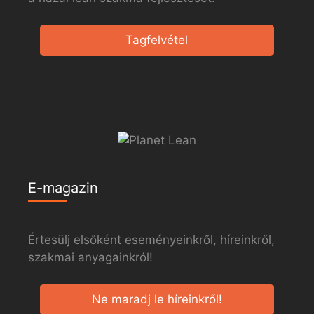
Tagfelvétel
E-magazin
Értesülj elsőként eseményeinkről, híreinkről,
szakmai anyagainkról!
Ne maradj le híreinkről!