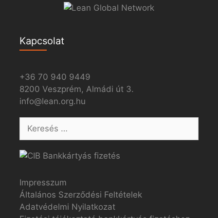
Kapcsolat
+36 70 940 9449
8200 Veszprém, Almádi út 3.
info@lean.org.hu
Impresszum
Általános Szerződési Feltételek
Adatvédelmi Nyilatkozat