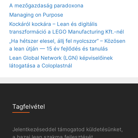
A mezőgazdaság paradoxona
Managing on Purpose
Kockáról kockára – Lean és digitális
transzformáció a LEGO Manufacturing Kft.-nél
„Ha hétszer elesel, állj fel nyolcszor” – Közösen
a lean útján — 15 év fejlődés és tanulás
Lean Global Network (LGN) képviselőinek
látogatása a Coloplastnál
Tagfelvétel
Jelentkezéseddel támogatod küldetésünket,
a hazai lean szakma fejlesztését.