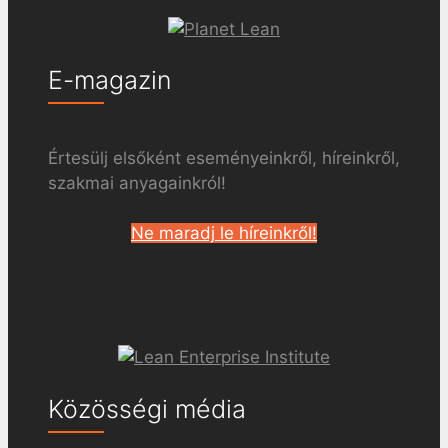
E-magazin
Értesülj elsőként eseményeinkről, híreinkről,
szakmai anyagainkról!
Ne maradj le híreinkről!
Közösségi média