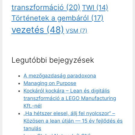
transzformáció
(20)
TWI
(14)
Történetek a gembáról
(17)
vezetés
(48)
VSM
(7)
Legutóbbi bejegyzések
A mezőgazdaság paradoxona
Managing on Purpose
Kockáról kockára – Lean és digitális
transzformáció a LEGO Manufacturing
Kft.-nél
„Ha hétszer elesel, állj fel nyolcszor” –
Közösen a lean útján — 15 év fejlődés és
tanulás