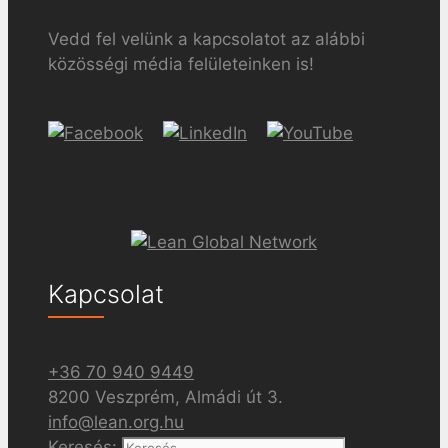
Vedd fel velünk a kapcsolatot az alábbi
közösségi média felületeinken is!
Kapcsolat
+36 70 940 9449
8200 Veszprém, Almádi út 3.
info@lean.org.hu
Keresés: