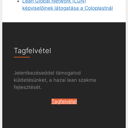
Lean Global Network (LGN)
képviselőinek látogatása a Coloplastnál
Tagfelvétel
Jelentkezéseddel támogatod
küldetésünket, a hazai lean szakma
fejlesztését.
Tagfelvétel