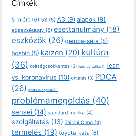
Címkék
A3
(9)
alapok
(9)
5 miért
(6)
5S
(5)
esettanulmány
(18)
egészségügy
(5)
eszközök
(26)
gemba-séta
(8)
kultúra
kaizen
(20)
hoshin
(8)
(36)
lean
költségcsökkentés
(3)
lean logisztika
(1)
PDCA
vs. koronavírus
(10)
oktatás
(3)
(26)
posts in english
(1)
problémamegoldás
(40)
sensei
(14)
standard munka
(4)
szolgáltatás
(13)
Taiichi Ohno
(4)
termelés
(19)
toyota-kata
(6)