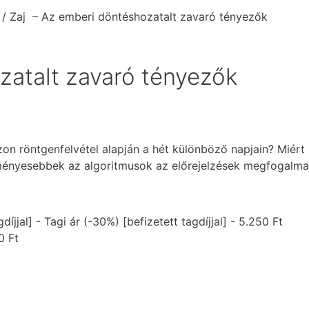
/ Zaj – Az emberi döntéshozatalt zavaró tényezők
zatalt zavaró tényezők
zon röntgenfelvétel alapján a hét különböző napjain? Miér
ményesebbek az algoritmusok az előrejelzések megfogalma
-
Tagi ár (-30%) [befizetett tagdíjjal]
-
5.250
Ft
00
Ft