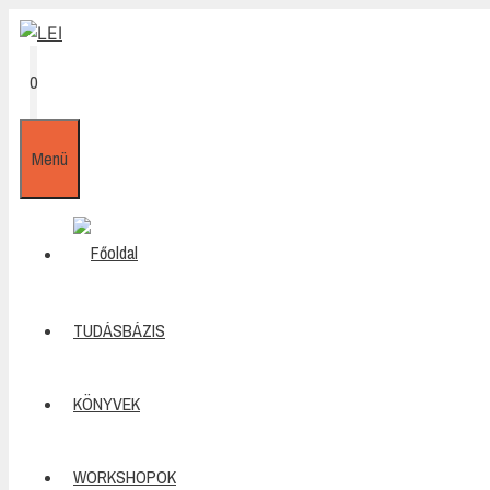
Kilépés
a
tartalomba
0
Menü
TUDÁSBÁZIS
KÖNYVEK
WORKSHOPOK