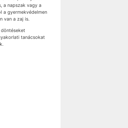
s, a napszak vagy a
tól a gyermekvédelmen
 van a zaj is.
b döntéseket
gyakorlati tanácsokat
k.