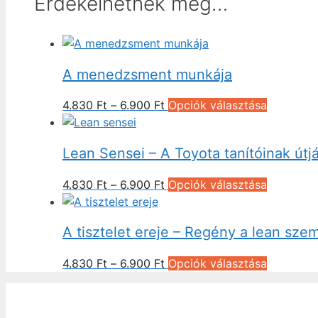
Érdekelhetnek még…
A menedzsment munkája
Ártartomány:
Ennek
4.830
Ft
–
6.900
Ft
Opciók választása
4.830 Ft
a
-
termékne
Lean Sensei – A Toyota tanítóinak útj
6.900 Ft
több
variációja
Ártartomány:
Ennek
4.830
Ft
–
6.900
Ft
Opciók választása
van.
4.830 Ft
a
A
-
termékne
változato
A tisztelet ereje – Regény a lean szem
6.900 Ft
több
a
variációja
termékol
Ártartomány:
Ennek
4.830
Ft
–
6.900
Ft
Opciók választása
van.
választha
4.830 Ft
a
A
ki
-
termékne
változato
6.900 Ft
több