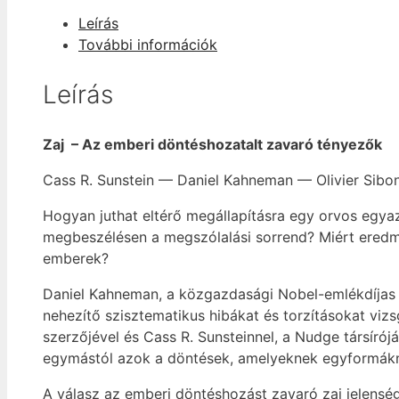
Az
Leírás
emberi
További információk
döntéshozatalt
zavaró
Leírás
tényezők
mennyiség
Zaj – Az emberi döntéshozatalt zavaró tényezők
Cass R. Sunstein — Daniel Kahneman — Olivier Sibo
Hogyan juthat eltérő megállapításra egy orvos egya
megbeszélésen a megszólalási sorrend? Miért ered
emberek?
Daniel Kahneman, a közgazdasági Nobel-emlékdíjas
nehezítő szisztematikus hibákat és torzításokat vizs
szerzőjével és Cass R. Sunsteinnel, a Nudge társírójá
egymástól azok a döntések, amelyeknek egyformákna
A válasz az emberi döntéshozást zavaró zaj jelensé