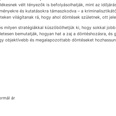
kesnek vélt tényezők is befolyásolhatják, mint az időjárá
dményekre és kutatásokra támaszkodva – a kriminalisztiká
teken világítanak rá, hogy ahol döntések születnek, ott jelen
és milyen stratégiákkal küszöbölhetjük ki, hogy sokkal job
letesen bemutatják, hogyan hat a zaj a döntéshozásra, és 
hogy objektívebb és megalapozottabb döntéseket hozhassun
ormál ár