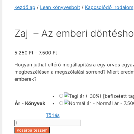
Kezdőlap
/
Lean könyvesbolt
/
Kapcsolódó irodalom
Zaj – Az emberi döntésho
Ártartomány:
5.250
Ft
–
7.500
Ft
5.250 Ft
Hogyan juthat eltérő megállapításra egy orvos egya
-
megbeszélésen a megszólalási sorrend? Miért ered
7.500 Ft
emberek?
Ár - Könyvek
-
Normál ár
-
7.5
Törlés
Zaj
-
Kosárba teszem