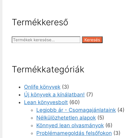
a
variációja
termékol
van.
választha
Termékkereső
A
ki
változato
a
Keresés
Keresés
termékol
a
választha
következőre:
ki
Termékkategóriák
Onlife könyvek
(3)
Új könyvek a kínálatban!
(7)
Lean könyvesbolt
(60)
Legjobb ár - Csomagajánlataink
(4)
Nélkülözhetetlen alapok
(5)
Könnyed lean olvasmányok
(6)
Problémamegoldás felsőfokon
(3)