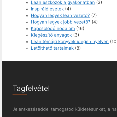
Lean eszközök a gyakorlatban
(3)
Inspiráló esetek
(4)
Hogyan legyek lean vezető?
(7)
Hogyan legyek jobb vezető?
(4)
Kapcsolódó irodalom
(16)
Kiegészítő anyagok
(3)
Lean témájú könyvek idegen nyelven
(10
Letölthető tartalmak
(8)
Tagfelvétel
Jelentkezéseddel támogatod küldetésünket, a haz