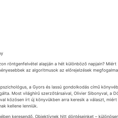
ny
zon röntgenfelvétel alapján a hét különböző napjain? Miér
ményesebbek az algoritmusok az előrejelzések megfogalma
 pszichológus, a Gyors és lassú gondolkodás című könyvé
gálta. Most világhírű szerzőtársaival, Olivier Sibonyval, a 
val közösen írt új könyvükben arra keresik a választ, miért
k kellene lenniük.
gében keresendő. Objektívnek hitt döntéseinket – különöse