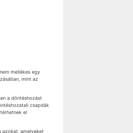
t nem mellékes egy
zásában, mint az
ben a döntéshozást
Döntéshozatali csapdák
 térhetnek el
n azokat, amelyeket