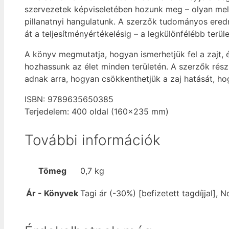
szervezetek képviseletében hozunk meg – olyan mellé
pillanatnyi hangulatunk. A szerzők tudományos ere
át a teljesítményértékelésig – a legkülönfélébb terüle
A könyv megmutatja, hogyan ismerhetjük fel a zajt, 
hozhassunk az élet minden területén. A szerzők rész
adnak arra, hogyan csökkenthetjük a zaj hatását, 
ISBN: 9789635650385
Terjedelem: 400 oldal (160×235 mm)
További információk
Tömeg
0,7 kg
Ár - Könyvek
Tagi ár (-30%) [befizetett tagdíjjal], N