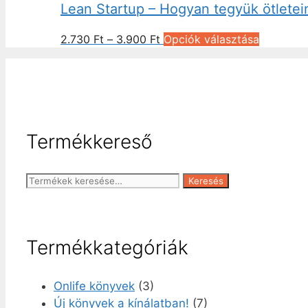
változato
Lean Startup – Hogyan tegyük ötletei
6.900 Ft
több
a
variációja
termékol
Ártartomány:
Ennek
2.730
Ft
–
3.900
Ft
Opciók választása
van.
választha
2.730 Ft
a
A
ki
-
termékne
változato
3.900 Ft
több
a
variációj
termékol
van.
választha
Termékkereső
A
ki
változat
a
Keresés
Keresés
termékol
a
választh
következőre:
ki
Termékkategóriák
Onlife könyvek
(3)
Új könyvek a kínálatban!
(7)