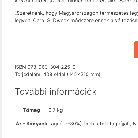
köszönhetően az élet minden területén sikeresebbek
„Szeretnénk, hogy Magyarországon természetes legy
legyen. Carol S. Dweck módszere ennek a változásna
ISBN 978-963-304-225-0
Terjedelem: 408 oldal (145×210 mm)
További információk
Tömeg
0,7 kg
Ár - Könyvek
Tagi ár (-30%) [befizetett tagdíjjal], N