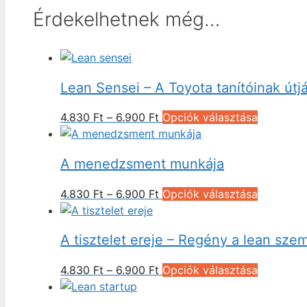
Érdekelhetnek még…
Lean Sensei – A Toyota tanítóinak útj
Ártartomány:
Ennek
4.830
Ft
–
6.900
Ft
Opciók választása
4.830 Ft
a
-
termékne
A menedzsment munkája
6.900 Ft
több
variációja
Ártartomány:
Ennek
4.830
Ft
–
6.900
Ft
Opciók választása
van.
4.830 Ft
a
A
-
termékne
változato
A tisztelet ereje – Regény a lean szem
6.900 Ft
több
a
variációja
termékol
Ártartomány:
Ennek
4.830
Ft
–
6.900
Ft
Opciók választása
van.
választha
4.830 Ft
a
A
ki
-
termékne