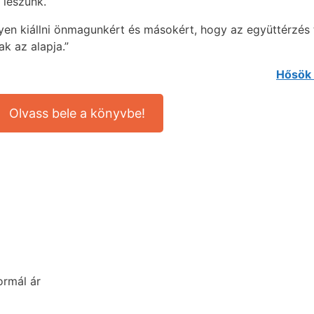
 leszünk.
en kiállni önmagunkért és másokért, hogy az együttérzés
k az alapja.”
Hősök
Olvass bele a könyvbe!
ormál ár