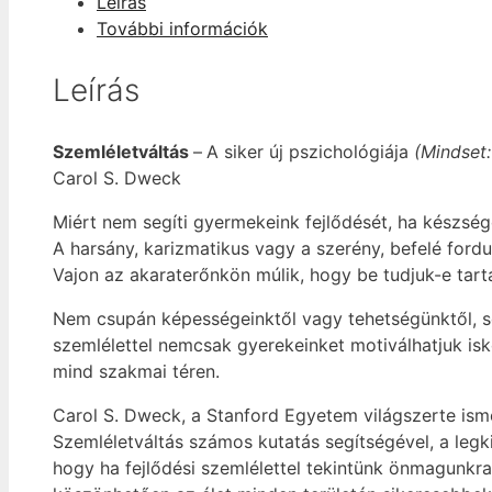
Leírás
siker
További információk
pszichológiája
mennyiség
Leírás
Szemléletváltás
–
A siker új pszichológiája
(Mindset
Carol S. Dweck
Miért nem segíti gyermekeink fejlődését, ha készségei
A harsány, karizmatikus vagy a szerény, befelé ford
Vajon az akaraterőnkön múlik, hogy be tudjuk-e tart
Nem csupán képességeinktől vagy tehetségünktől, so
szemlélettel nemcsak gyerekeinket motiválhatjuk isko
mind szakmai téren.
Carol S. Dweck, a Stanford Egyetem világszerte ismer
Szemléletváltás számos kutatás segítségével, a legki
hogy ha fejlődési szemlélettel tekintünk önmagunkra 