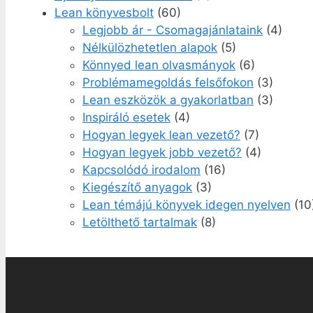
Lean könyvesbolt
(60)
Legjobb ár - Csomagajánlataink
(4)
Nélkülözhetetlen alapok
(5)
Könnyed lean olvasmányok
(6)
Problémamegoldás felsőfokon
(3)
Lean eszközök a gyakorlatban
(3)
Inspiráló esetek
(4)
Hogyan legyek lean vezető?
(7)
Hogyan legyek jobb vezető?
(4)
Kapcsolódó irodalom
(16)
Kiegészítő anyagok
(3)
Lean témájú könyvek idegen nyelven
(10
Letölthető tartalmak
(8)