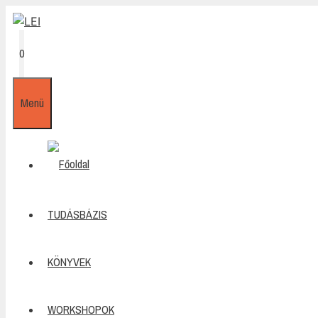
Kilépés
a
tartalomba
0
Menü
TUDÁSBÁZIS
KÖNYVEK
WORKSHOPOK