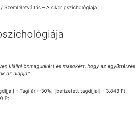
/ Szemléletváltás – A siker pszichológiája
pszichológiája
en kiállni önmagunkért és másokért, hogy az együttérzés
k az alapja.”
-
Tagi ár (-30%) [befizetett tagdíjjal]
-
3.843
Ft
90
Ft