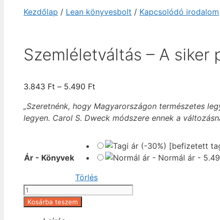
Kezdőlap
/
Lean könyvesbolt
/
Kapcsolódó irodalom
Szemléletváltás – A siker 
Ártartomány:
3.843
Ft
–
5.490
Ft
3.843 Ft
„Szeretnénk, hogy Magyarországon természetes legy
-
legyen. Carol S. Dweck módszere ennek a változásna
5.490 Ft
Ár - Könyvek
-
Normál ár
-
5.4
Törlés
Szemléletváltás
-
Kosárba teszem
A