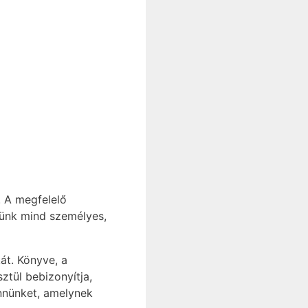
. A megfelelő
etünk mind személyes,
át. Könyve, a
ztül bebizonyítja,
ennünket, amelynek