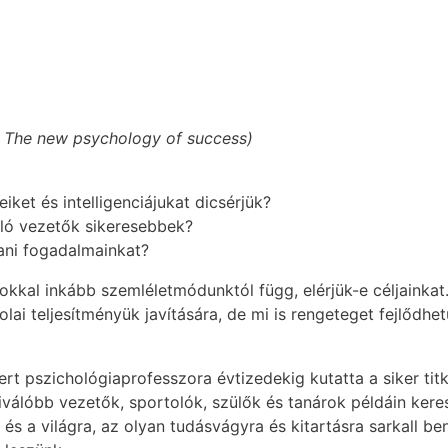
: The new psychology of success)
ket és intelligenciájukat dicsérjük?
uló vezetők sikeresebbek?
ani fogadalmainkat?
kkal inkább szemléletmódunktól függ, elérjük-e céljainkat
lai teljesítményük javítására, de mi is rengeteget fejlődh
t pszichológiaprofesszora évtizedekig kutatta a siker titk
válóbb vezetők, sportolók, szülők és tanárok példáin keres
és a világra, az olyan tudásvágyra és kitartásra sarkall b