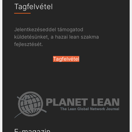
Tagfelvétel
Jelentkezéseddel támogatod
küldetésünket, a hazai lean szakma
fejlesztését.
Tagfelvétel
E-magazin