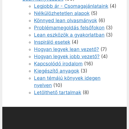
Legjobb ár - Csomagajánlataink
(4)
Nélkülözhetetlen alapok
(5)
Könnyed lean olvasmányok
(6)
Problémamegoldás felsőfokon
(3)
Lean eszközök a gyakorlatban
(3)
Inspiráló esetek
(4)
Hogyan legyek lean vezető?
(7)
Hogyan legyek jobb vezető?
(4)
Kapcsolódó irodalom
(16)
Kiegészítő anyagok
(3)
Lean témájú könyvek idegen
nyelven
(10)
Letölthető tartalmak
(8)