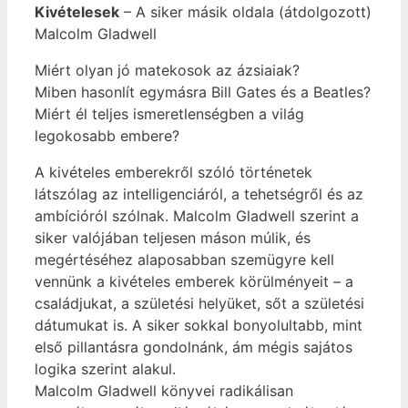
Kivételesek
– A siker másik oldala (átdolgozott)
Malcolm Gladwell
Miért olyan jó matekosok az ázsiaiak?
Miben hasonlít egymásra Bill Gates és a Beatles?
Miért él teljes ismeretlenségben a világ
legokosabb embere?
A kivételes emberekről szóló történetek
látszólag az intelligenciáról, a tehetségről és az
ambícióról szólnak. Malcolm Gladwell szerint a
siker valójában teljesen máson múlik, és
megértéséhez alaposabban szemügyre kell
vennünk a kivételes emberek körülményeit – a
családjukat, a születési helyüket, sőt a születési
dátumukat is. A siker sokkal bonyolultabb, mint
első pillantásra gondolnánk, ám mégis sajátos
logika szerint alakul.
Malcolm Gladwell könyvei radikálisan