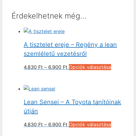
Érdekelhetnek még…
A tisztelet ereje – Regény a lean
szemléletű vezetésről
Ártartomány:
Ennek
4.830
Ft
–
6.900
Ft
Opciók választása
4.830 Ft
a
-
terméknek
6.900 Ft
több
variációja
Lean Sensei – A Toyota tanítóinak
van.
A
útján
változatok
Ártartomány:
Ennek
4.830
Ft
–
6.900
Ft
Opciók választása
a
4.830 Ft
a
termékold