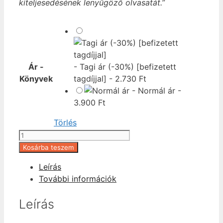
kiteljesedésének lenyűgöző olvasatát.”
Ár -
-
Tagi ár (-30%) [befizetett
Könyvek
tagdíjjal]
-
2.730
Ft
-
Normál ár
-
3.900
Ft
Törlés
Kivételesek
mennyiség
Kosárba teszem
Leírás
További információk
Leírás