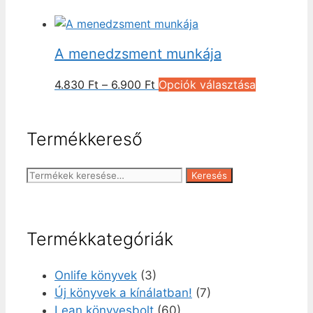
-
terméknek
választhat
6.900 Ft
több
ki
variációja
A menedzsment munkája
van.
A
Ártartomány:
Ennek
4.830
Ft
–
6.900
Ft
Opciók választása
változatok
4.830 Ft
a
a
-
terméknek
termékold
6.900 Ft
több
Termékkereső
választhat
variációja
ki
van.
Keresés
Keresés
A
a
változatok
következőre:
a
termékold
Termékkategóriák
választhat
ki
Onlife könyvek
(3)
Új könyvek a kínálatban!
(7)
Lean könyvesbolt
(60)