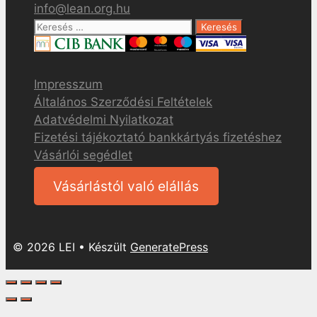
info@lean.org.hu
Keresés:
Impresszum
Általános Szerződési Feltételek
Adatvédelmi Nyilatkozat
Fizetési tájékoztató bankkártyás fizetéshez
Vásárlói segédlet
Vásárlástól való elállás
© 2026 LEI
• Készült
GeneratePress