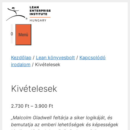
Kilépés
a
tartalomba
0
Menü
Kezdőlap
/
Lean könyvesbolt
/
Kapcsolódó
irodalom
/ Kivételesek
Kivételesek
Ártartomány:
2.730
Ft
–
3.900
Ft
2.730 Ft
„Malcolm Gladwell feltárja a siker logikáját, és
-
bemutatja az emberi lehetőségek és képességek
3.900 Ft