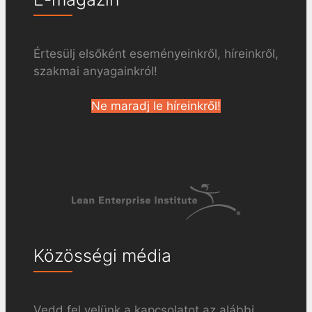
Értesülj elsőként eseményeinkről, híreinkről,
szakmai anyagainkról!
Ne maradj le híreinkről!
Közösségi média
Vedd fel velünk a kapcsolatot az alábbi