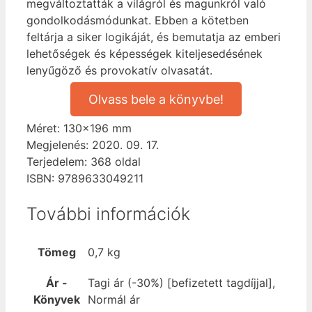
megváltoztatták a világról és magunkról való
gondolkodásmódunkat. Ebben a kötetben
feltárja a siker logikáját, és bemutatja az emberi
lehetőségek és képességek kiteljesedésének
lenyűgöző és provokatív olvasatát.
Olvass bele a könyvbe!
Méret: 130×196 mm
Megjelenés: 2020. 09. 17.
Terjedelem: 368 oldal
ISBN: 9789633049211
További információk
Tömeg
0,7 kg
Ár -
Tagi ár (-30%) [befizetett tagdíjjal],
Könyvek
Normál ár