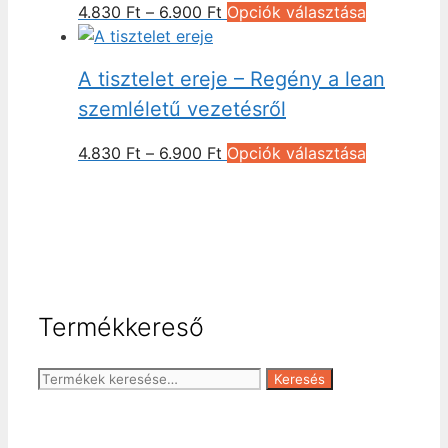
Ártartomány:
Ennek
4.830
Ft
–
6.900
Ft
Opciók választása
A
4.830 Ft
a
változatok
-
terméknek
a
A tisztelet ereje – Regény a lean
6.900 Ft
több
termékold
variációja
szemléletű vezetésről
választhat
van.
ki
Ártartomány:
Ennek
4.830
Ft
–
6.900
Ft
Opciók választása
A
4.830 Ft
a
változatok
-
terméknek
a
6.900 Ft
több
termékold
variációja
választhat
van.
ki
A
változatok
Termékkereső
a
termékold
Keresés
Keresés
választhat
a
ki
következőre: