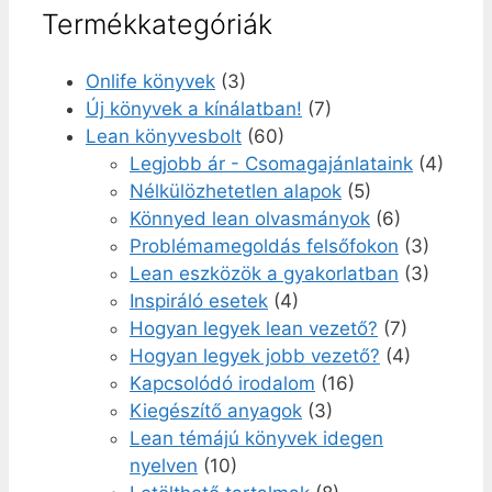
Termékkategóriák
Onlife könyvek
(3)
Új könyvek a kínálatban!
(7)
Lean könyvesbolt
(60)
Legjobb ár - Csomagajánlataink
(4)
Nélkülözhetetlen alapok
(5)
Könnyed lean olvasmányok
(6)
Problémamegoldás felsőfokon
(3)
Lean eszközök a gyakorlatban
(3)
Inspiráló esetek
(4)
Hogyan legyek lean vezető?
(7)
Hogyan legyek jobb vezető?
(4)
Kapcsolódó irodalom
(16)
Kiegészítő anyagok
(3)
Lean témájú könyvek idegen
nyelven
(10)