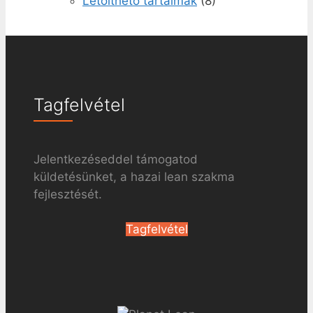
Letölthető tartalmak
(8)
Tagfelvétel
Jelentkezéseddel támogatod
küldetésünket, a hazai lean szakma
fejlesztését.
Tagfelvétel