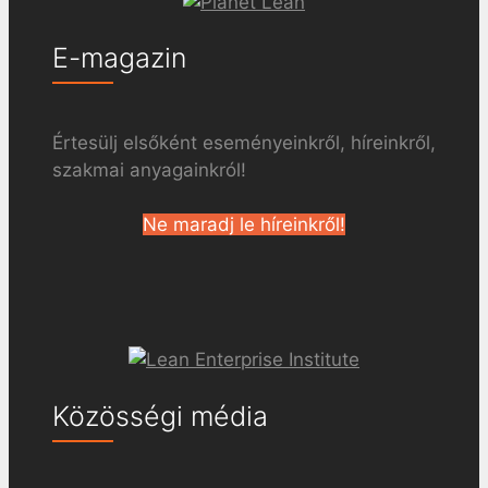
E-magazin
Értesülj elsőként eseményeinkről, híreinkről,
szakmai anyagainkról!
Ne maradj le híreinkről!
Közösségi média