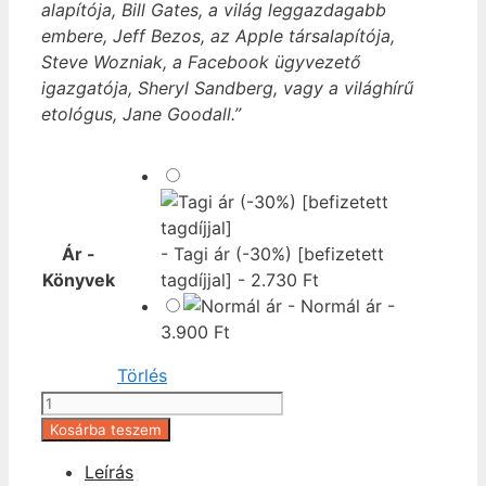
alapítója, Bill Gates, a világ leggazdagabb
embere, Jeff Bezos, az Apple társalapítója,
Steve Wozniak, a Facebook ügyvezető
igazgatója, Sheryl Sandberg, vagy a világhírű
etológus, Jane Goodall.”
Ár -
-
Tagi ár (-30%) [befizetett
Könyvek
tagdíjjal]
-
2.730
Ft
-
Normál ár
-
3.900
Ft
Törlés
Inspiráló
TED-
Kosárba teszem
előadások:
Leírás
Innováció