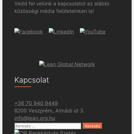
Vedd fel velünk a kapcsolatot az alábbi
közösségi média felületeinken is!
Kapcsolat
+36 70 940 9449
8200 Veszprém, Almádi út 3.
info@lean.org.hu
Keresés: