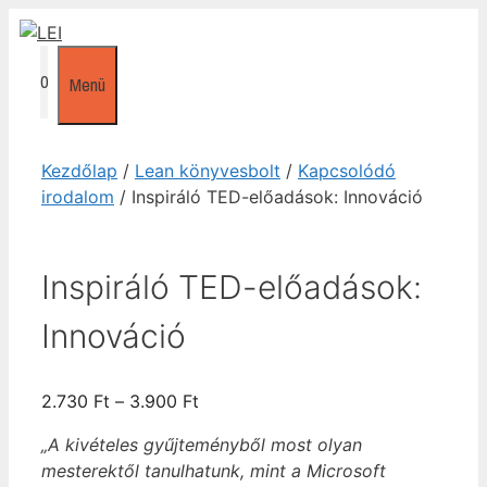
Kilépés
a
tartalomba
0
Menü
Kezdőlap
/
Lean könyvesbolt
/
Kapcsolódó
irodalom
/ Inspiráló TED-előadások: Innováció
Inspiráló TED-előadások:
Innováció
Ártartomány:
2.730
Ft
–
3.900
Ft
2.730 Ft
„A kivételes gyűjteményből most olyan
-
mesterektől tanulhatunk, mint a Microsoft
3.900 Ft