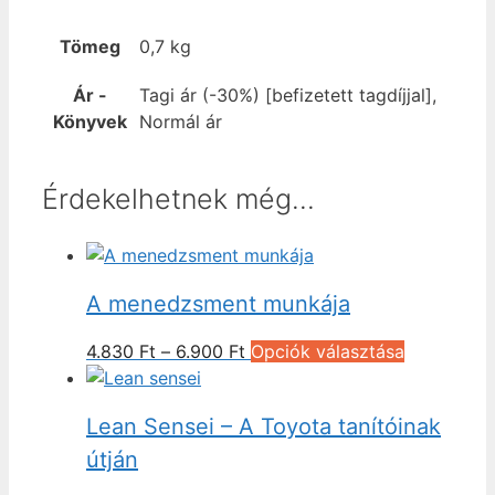
Tömeg
0,7 kg
Ár -
Tagi ár (-30%) [befizetett tagdíjjal],
Könyvek
Normál ár
Érdekelhetnek még…
A menedzsment munkája
Ártartomány:
Ennek
4.830
Ft
–
6.900
Ft
Opciók választása
4.830 Ft
a
-
terméknek
Lean Sensei – A Toyota tanítóinak
6.900 Ft
több
variációja
útján
van.