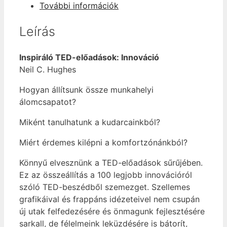
További információk
mennyiség
Leírás
Inspiráló TED-előadások: Innováció
Neil C. Hughes
Hogyan állítsunk össze munkahelyi
álomcsapatot?
Miként tanulhatunk a kudarcainkból?
Miért érdemes kilépni a komfortzónánkból?
Könnyű elvesznünk a TED-előadások sűrűjében.
Ez az összeállítás a 100 legjobb innovációról
szóló TED-beszédből szemezget. Szellemes
grafikáival és frappáns idézeteivel nem csupán
új utak felfedezésére és önmagunk fejlesztésére
sarkall, de félelmeink leküzdésére is bátorít,