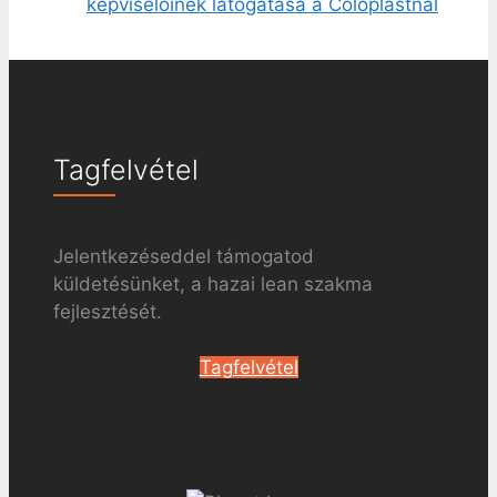
képviselőinek látogatása a Coloplastnál
Tagfelvétel
Jelentkezéseddel támogatod
küldetésünket, a hazai lean szakma
fejlesztését.
Tagfelvétel