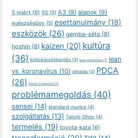
A3
(9)
alapok
(9)
5 miért
(6)
5S
(5)
esettanulmány
(18)
egészségügy
(5)
eszközök
(26)
gemba-séta
(8)
kultúra
kaizen
(20)
hoshin
(8)
(36)
lean
költségcsökkentés
(3)
lean logisztika
(1)
PDCA
vs. koronavírus
(10)
oktatás
(3)
(26)
posts in english
(1)
problémamegoldás
(40)
sensei
(14)
standard munka
(4)
szolgáltatás
(13)
Taiichi Ohno
(4)
termelés
(19)
toyota-kata
(6)