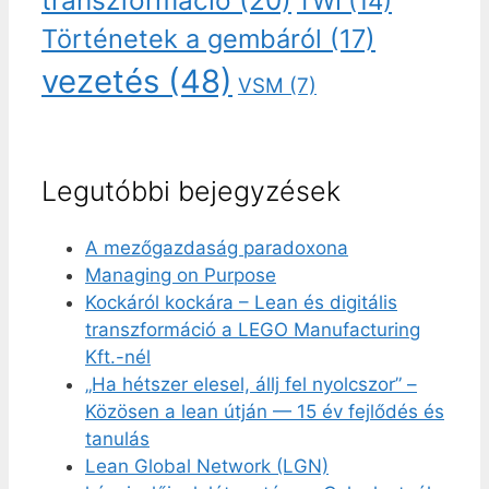
transzformáció
(20)
TWI
(14)
Történetek a gembáról
(17)
vezetés
(48)
VSM
(7)
Legutóbbi bejegyzések
A mezőgazdaság paradoxona
Managing on Purpose
Kockáról kockára – Lean és digitális
transzformáció a LEGO Manufacturing
Kft.-nél
„Ha hétszer elesel, állj fel nyolcszor” –
Közösen a lean útján — 15 év fejlődés és
tanulás
Lean Global Network (LGN)