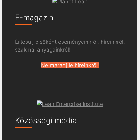
E-magazin
Értesülj elsőként eseményeinkről, híreinkről,
szakmai anyagainkról!
Ne maradj le híreinkről!
Közösségi média