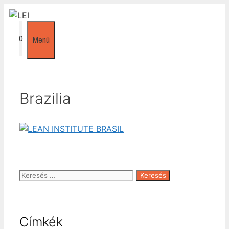
Kilépés
a
tartalomba
0
Menü
Brazilia
Keresés:
Címkék