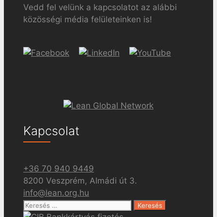
Vedd fel velünk a kapcsolatot az alábbi
közösségi média felületeinken is!
Kapcsolat
+36 70 940 9449
8200 Veszprém, Almádi út 3.
info@lean.org.hu
Keresés: