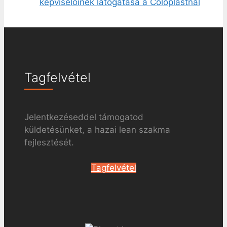
képviselőinek látogatása a Coloplastnál
Tagfelvétel
Jelentkezéseddel támogatod
küldetésünket, a hazai lean szakma
fejlesztését.
Tagfelvétel