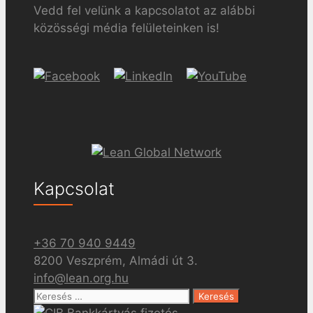
Vedd fel velünk a kapcsolatot az alábbi
közösségi média felületeinken is!
Kapcsolat
+36 70 940 9449
8200 Veszprém, Almádi út 3.
info@lean.org.hu
Keresés: