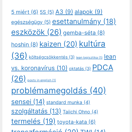
A3
(9)
alapok
(9)
5 miért
(6)
5S
(5)
esettanulmány
(18)
egészségügy
(5)
eszközök
(26)
gemba-séta
(8)
kultúra
kaizen
(20)
hoshin
(8)
(36)
lean
költségcsökkentés
(3)
lean logisztika
(1)
PDCA
vs. koronavírus
(10)
oktatás
(3)
(26)
posts in english
(1)
problémamegoldás
(40)
sensei
(14)
standard munka
(4)
szolgáltatás
(13)
Taiichi Ohno
(4)
termelés
(19)
toyota-kata
(6)