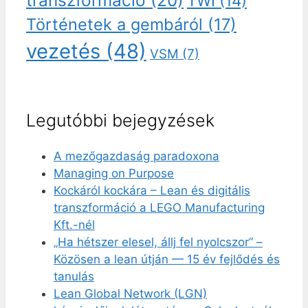
transzformáció
(20)
TWI
(14)
Történetek a gembáról
(17)
vezetés
(48)
VSM
(7)
Legutóbbi bejegyzések
A mezőgazdaság paradoxona
Managing on Purpose
Kockáról kockára – Lean és digitális
transzformáció a LEGO Manufacturing
Kft.-nél
„Ha hétszer elesel, állj fel nyolcszor” –
Közösen a lean útján — 15 év fejlődés és
tanulás
Lean Global Network (LGN)