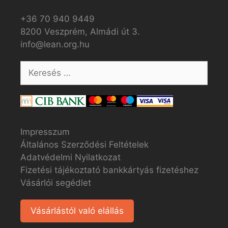
+36 70 940 9449
8200 Veszprém, Almádi út 3.
info@lean.org.hu
Impresszum
Általános Szerződési Feltételek
Adatvédelmi Nyilatkozat
Fizetési tájékoztató bankkártyás fizetéshez
Vásárlói segédlet
Vásárlástól való elállás