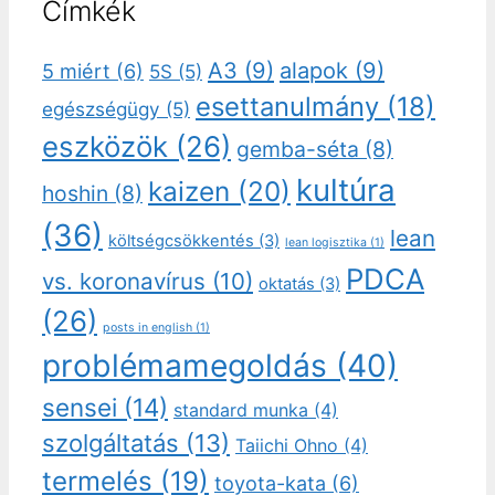
Címkék
A3
(9)
alapok
(9)
5 miért
(6)
5S
(5)
esettanulmány
(18)
egészségügy
(5)
eszközök
(26)
gemba-séta
(8)
kultúra
kaizen
(20)
hoshin
(8)
(36)
lean
költségcsökkentés
(3)
lean logisztika
(1)
PDCA
vs. koronavírus
(10)
oktatás
(3)
(26)
posts in english
(1)
problémamegoldás
(40)
sensei
(14)
standard munka
(4)
szolgáltatás
(13)
Taiichi Ohno
(4)
termelés
(19)
toyota-kata
(6)