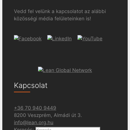
Vedd fel velünk a kapcsolatot az alábbi
közösségi média felületeinken is!
Kapcsolat
+36 70 940 9449
8200 Veszprém, Almádi út 3.
info@lean.org.hu
Keresés: