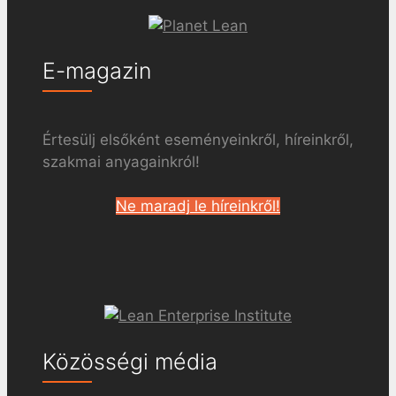
E-magazin
Értesülj elsőként eseményeinkről, híreinkről,
szakmai anyagainkról!
Ne maradj le híreinkről!
Közösségi média