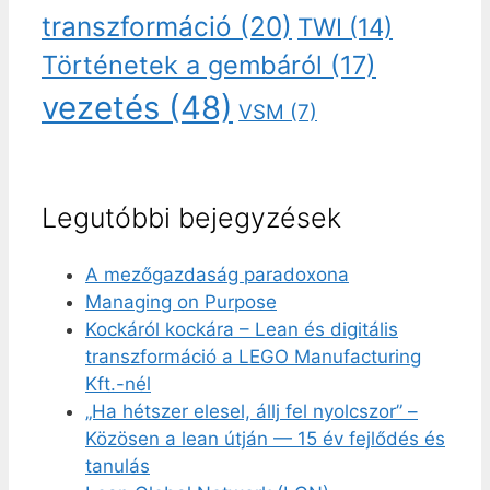
transzformáció
(20)
TWI
(14)
Történetek a gembáról
(17)
vezetés
(48)
VSM
(7)
Legutóbbi bejegyzések
A mezőgazdaság paradoxona
Managing on Purpose
Kockáról kockára – Lean és digitális
transzformáció a LEGO Manufacturing
Kft.-nél
„Ha hétszer elesel, állj fel nyolcszor” –
Közösen a lean útján — 15 év fejlődés és
tanulás