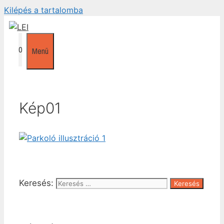
Kilépés a tartalomba
0
Menü
Kép01
Keresés: