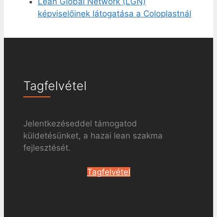
Lean Global Network (LGN)
képviselőinek látogatása a Coloplastnál
Tagfelvétel
Jelentkezéseddel támogatod
küldetésünket, a hazai lean szakma
fejlesztését.
Tagfelvétel