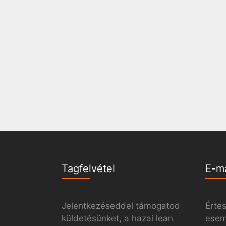
Tagfelvétel
E-m
Jelentkezéseddel támogatod
Értes
küldetésünket, a hazai lean
esemé