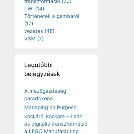
transzformáció
(20)
TWI
(14)
Történetek a gembáról
(17)
vezetés
(48)
VSM
(7)
Legutóbbi
bejegyzések
A mezőgazdaság
paradoxona
Managing on Purpose
Kockáról kockára – Lean
és digitális transzformáció
a LEGO Manufacturing