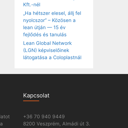
Kft.-nél
„Ha hétszer elesel, állj fel
nyolcszor” – Közösen a
lean útján — 15 év
fejlődés és tanulás
Lean Global Network
(LGN) képviselőinek
látogatása a Coloplastnál
Kapcsolat
latot
+36 70 940 9449
ia
8200 Veszprém, Almádi út 3.