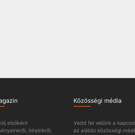
agazin
Közösségi média
ülj elsőként
Vedd fel velünk a kapcso
nyeinkről, híreinkről,
az alábbi közösségi méd