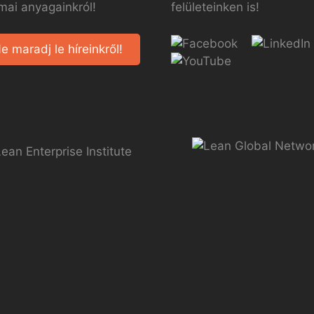
mai anyagainkról!
felületeinken is!
e maradj le híreinkről!