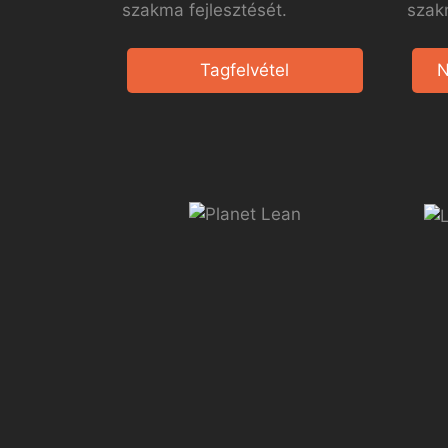
szakma fejlesztését.
szak
Tagfelvétel
N