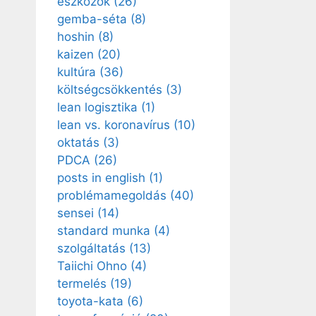
eszközök
(26)
gemba-séta
(8)
hoshin
(8)
kaizen
(20)
kultúra
(36)
költségcsökkentés
(3)
lean logisztika
(1)
lean vs. koronavírus
(10)
oktatás
(3)
PDCA
(26)
posts in english
(1)
problémamegoldás
(40)
sensei
(14)
standard munka
(4)
szolgáltatás
(13)
Taiichi Ohno
(4)
termelés
(19)
toyota-kata
(6)