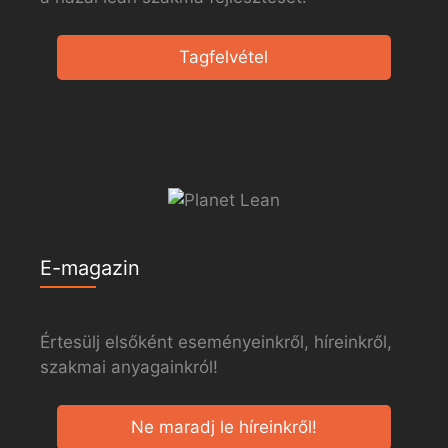
Tagfelvétel
E-magazin
Értesülj elsőként eseményeinkről, híreinkről,
szakmai anyagainkról!
Ne maradj le híreinkről!