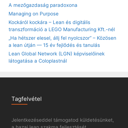
A mezőgazdaság paradoxona
Managing on Purpose
Kockáról kockára – Lean és digitális
transzformáció a LEGO Manufacturing Kft.-nél
„Ha hétszer elesel, állj fel nyolcszor” – Közösen
a lean útján — 15 év fejlődés és tanulás
Lean Global Network (LGN) képviselőinek
látogatása a Coloplastnál
Tagfelvétel
Jelentkezéseddel támogatod küldetésünket,
a hazai lean szakma fejlesztését.