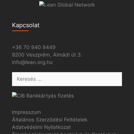
Kapcsolat
+36 70 940 9449
8200 Veszprém, Almádi út 3.
info@lean.org.hu
Impresszum
Általános Szerződési Feltételek
Adatvédelmi Nyilatkozat