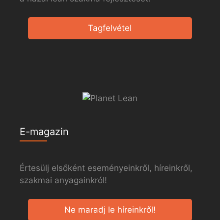
Tagfelvétel
E-magazin
Értesülj elsőként eseményeinkről, híreinkről,
szakmai anyagainkról!
Ne maradj le híreinkről!