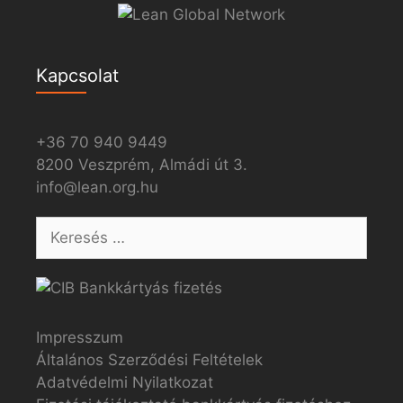
Kapcsolat
+36 70 940 9449
8200 Veszprém, Almádi út 3.
info@lean.org.hu
Impresszum
Általános Szerződési Feltételek
Adatvédelmi Nyilatkozat