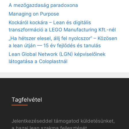
A mezőgazdaság paradoxona
Managing on Purpose
Kockáról kockára – Lean és digitális
transzformáció a LEGO Manufacturing Kft.-nél
„Ha hétszer elesel, állj fel nyolcszor” – Közösen
a lean útján — 15 év fejlődés és tanulás
Lean Global Network (LGN) képviselőinek
látogatása a Coloplastnál
Tagfelvétel
Jelentkezéseddel támogatod küldetésünket,
a hazai lean szakma fejlesztését.