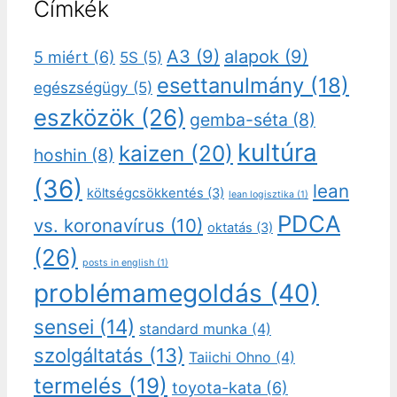
Címkék
A3
(9)
alapok
(9)
5 miért
(6)
5S
(5)
esettanulmány
(18)
egészségügy
(5)
eszközök
(26)
gemba-séta
(8)
kultúra
kaizen
(20)
hoshin
(8)
(36)
lean
költségcsökkentés
(3)
lean logisztika
(1)
PDCA
vs. koronavírus
(10)
oktatás
(3)
(26)
posts in english
(1)
problémamegoldás
(40)
sensei
(14)
standard munka
(4)
szolgáltatás
(13)
Taiichi Ohno
(4)
termelés
(19)
toyota-kata
(6)