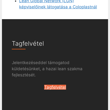
Lean Global Network (LGN)
képviselőinek látogatása a Coloplastnál
Tagfelvétel
Jelentkezéseddel támogatod
küldetésünket, a hazai lean szakma
fejlesztését.
Tagfelvétel