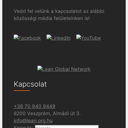
Vedd fel velünk a kapcsolatot az alábbi
közösségi média felületeinken is!
Kapcsolat
+36 70 940 9449
8200 Veszprém, Almádi út 3.
info@lean.org.hu
Keresés: