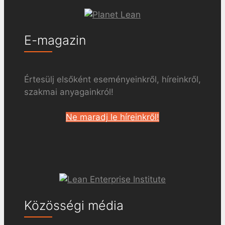
E-magazin
Értesülj elsőként eseményeinkről, híreinkről,
szakmai anyagainkról!
Ne maradj le híreinkről!
Közösségi média