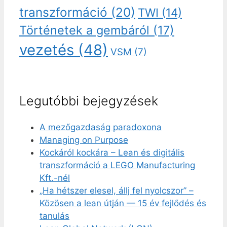
transzformáció
(20)
TWI
(14)
Történetek a gembáról
(17)
vezetés
(48)
VSM
(7)
Legutóbbi bejegyzések
A mezőgazdaság paradoxona
Managing on Purpose
Kockáról kockára – Lean és digitális
transzformáció a LEGO Manufacturing
Kft.-nél
„Ha hétszer elesel, állj fel nyolcszor” –
Közösen a lean útján — 15 év fejlődés és
tanulás