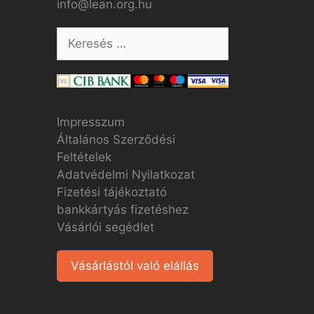
info@lean.org.hu
Impresszum
Általános Szerződési
Feltételek
Adatvédelmi Nyilatkozat
Fizetési tájékoztató
bankkártyás fizetéshez
Vásárlói segédlet
Vásárlástól való elállás