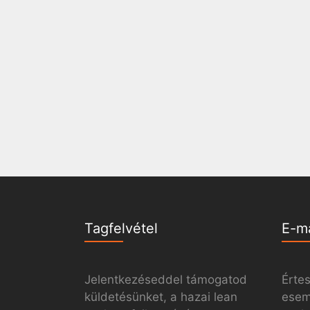
Tagfelvétel
E-m
Jelentkezéseddel támogatod
Értes
küldetésünket, a hazai lean
esemé