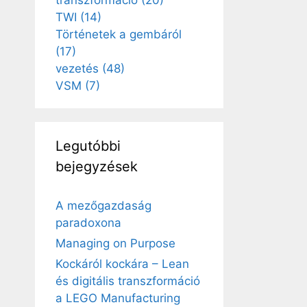
transzformáció
(20)
TWI
(14)
Történetek a gembáról
(17)
vezetés
(48)
VSM
(7)
Legutóbbi
bejegyzések
A mezőgazdaság
paradoxona
Managing on Purpose
Kockáról kockára – Lean
és digitális transzformáció
a LEGO Manufacturing