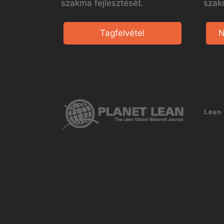
szakma fejlesztését.
szak
Tagfelvétel
N