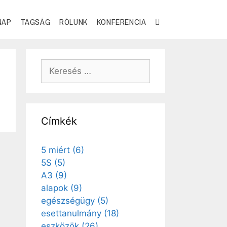
NAP
TAGSÁG
RÓLUNK
KONFERENCIA
Címkék
5 miért
(6)
5S
(5)
A3
(9)
alapok
(9)
egészségügy
(5)
esettanulmány
(18)
eszközök
(26)