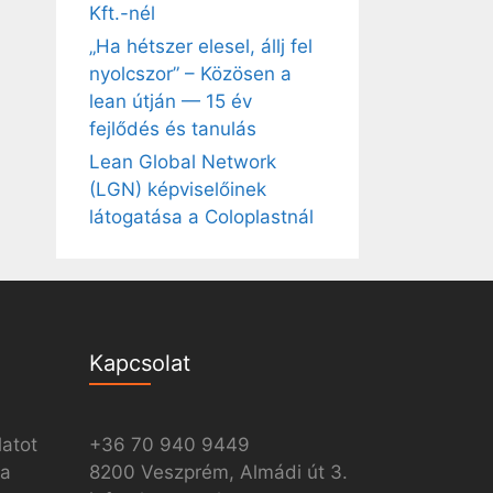
Kft.-nél
„Ha hétszer elesel, állj fel
nyolcszor” – Közösen a
lean útján — 15 év
fejlődés és tanulás
Lean Global Network
(LGN) képviselőinek
látogatása a Coloplastnál
Kapcsolat
latot
+36 70 940 9449
ia
8200 Veszprém, Almádi út 3.