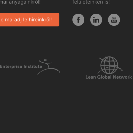
mai anyagainkról!
felületeinken is!
e maradj le híreinkről!