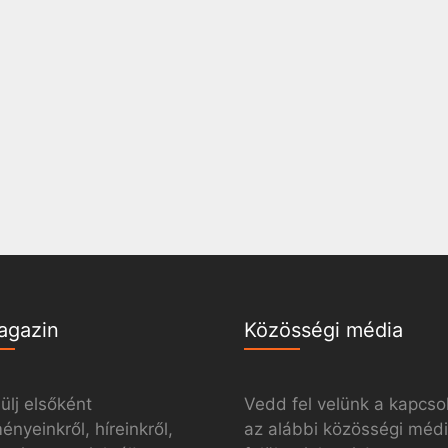
agazin
Közösségi média
ülj elsőként
Vedd fel velünk a kapcso
nyeinkről, híreinkről,
az alábbi közösségi méd