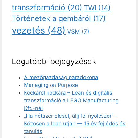
transzformáció
(20)
TWI
(14)
Történetek a gembáról
(17)
vezetés
(48)
VSM
(7)
Legutóbbi bejegyzések
A mezőgazdaság paradoxona
Managing on Purpose
Kockáról kockára – Lean és digitális
transzformáció a LEGO Manufacturing
Kft.-nél
„Ha hétszer elesel, állj fel nyolcszor” –
Közösen a lean útján — 15 év fejlődés és
tanulás