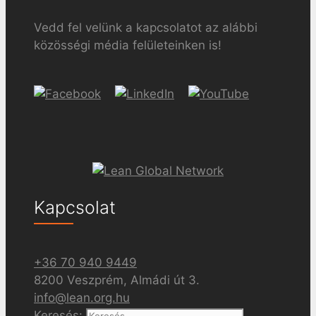
Vedd fel velünk a kapcsolatot az alábbi
közösségi média felületeinken is!
Kapcsolat
+36 70 940 9449
8200 Veszprém, Almádi út 3.
info@lean.org.hu
Keresés: