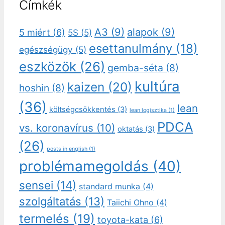
Címkék
A3
(9)
alapok
(9)
5 miért
(6)
5S
(5)
esettanulmány
(18)
egészségügy
(5)
eszközök
(26)
gemba-séta
(8)
kultúra
kaizen
(20)
hoshin
(8)
(36)
lean
költségcsökkentés
(3)
lean logisztika
(1)
PDCA
vs. koronavírus
(10)
oktatás
(3)
(26)
posts in english
(1)
problémamegoldás
(40)
sensei
(14)
standard munka
(4)
szolgáltatás
(13)
Taiichi Ohno
(4)
termelés
(19)
toyota-kata
(6)