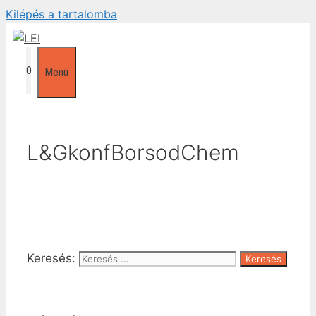
Kilépés a tartalomba
0
Menü
L&GkonfBorsodChem
Keresés: