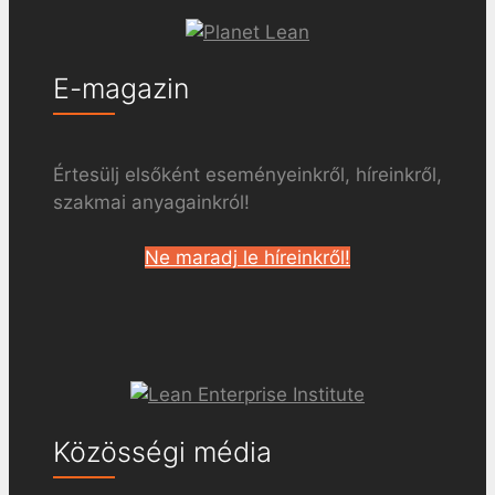
E-magazin
Értesülj elsőként eseményeinkről, híreinkről,
szakmai anyagainkról!
Ne maradj le híreinkről!
Közösségi média