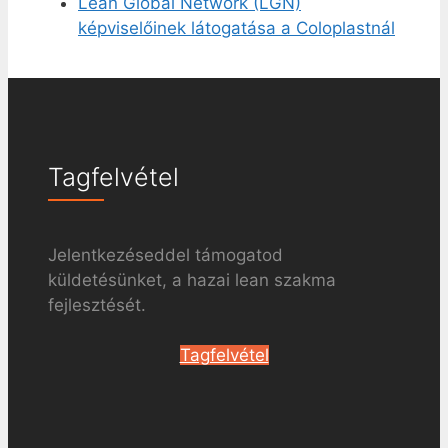
Lean Global Network (LGN)
képviselőinek látogatása a Coloplastnál
Tagfelvétel
Jelentkezéseddel támogatod
küldetésünket, a hazai lean szakma
fejlesztését.
Tagfelvétel