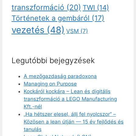
transzformáció
(20)
TWI
(14)
Történetek a gembáról
(17)
vezetés
(48)
VSM
(7)
Legutóbbi bejegyzések
A mezőgazdaság paradoxona
Managing on Purpose
Kockáról kockára – Lean és digitális
transzformáció a LEGO Manufacturing
Kft.-nél
„Ha hétszer elesel, állj fel nyolcszor” –
Közösen a lean útján — 15 év fejlődés és
tanulás