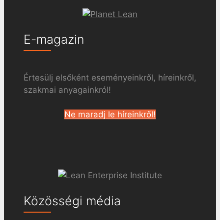
E-magazin
Értesülj elsőként eseményeinkről, híreinkről,
szakmai anyagainkról!
Ne maradj le híreinkről!
Közösségi média