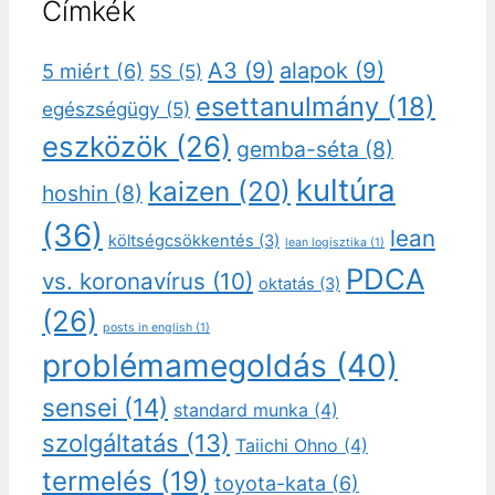
Címkék
A3
(9)
alapok
(9)
5 miért
(6)
5S
(5)
esettanulmány
(18)
egészségügy
(5)
eszközök
(26)
gemba-séta
(8)
kultúra
kaizen
(20)
hoshin
(8)
(36)
lean
költségcsökkentés
(3)
lean logisztika
(1)
PDCA
vs. koronavírus
(10)
oktatás
(3)
(26)
posts in english
(1)
problémamegoldás
(40)
sensei
(14)
standard munka
(4)
szolgáltatás
(13)
Taiichi Ohno
(4)
termelés
(19)
toyota-kata
(6)