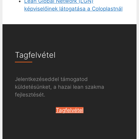
Lean Global Network (LGN)
képviselőinek látogatása a Coloplastnál
Tagfelvétel
Jelentkezéseddel támogatod
küldetésünket, a hazai lean szakma
fejlesztését.
Tagfelvétel