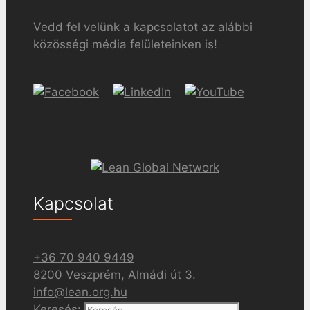
Vedd fel velünk a kapcsolatot az alábbi
közösségi média felületeinken is!
Kapcsolat
+36 70 940 9449
8200 Veszprém, Almádi út 3.
info@lean.org.hu
Keresés: