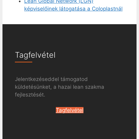
Lean Global Network (LGN)
képviselőinek látogatása a Coloplastnál
Tagfelvétel
Jelentkezéseddel támogatod
küldetésünket, a hazai lean szakma
fejlesztését.
Tagfelvétel