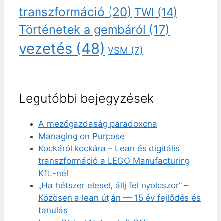
transzformáció
(20)
TWI
(14)
Történetek a gembáról
(17)
vezetés
(48)
VSM
(7)
Legutóbbi bejegyzések
A mezőgazdaság paradoxona
Managing on Purpose
Kockáról kockára – Lean és digitális
transzformáció a LEGO Manufacturing
Kft.-nél
„Ha hétszer elesel, állj fel nyolcszor” –
Közösen a lean útján — 15 év fejlődés és
tanulás