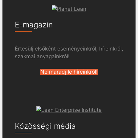
E-magazin
Értesülj elsőként eseményeinkről, híreinkről,
szakmai anyagainkról!
Ne maradj le híreinkről!
Közösségi média