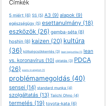
Címkék
A3
(9)
alapok
(9)
5 miért
(6)
5S
(5)
esettanulmány
(18)
egészségügy
(5)
eszközök
(26)
gemba-séta
(8)
kultúra
kaizen
(20)
hoshin
(8)
(36)
lean
költségcsökkentés
(3)
lean logisztika
(1)
PDCA
vs. koronavírus
(10)
oktatás
(3)
(26)
posts in english
(1)
problémamegoldás
(40)
sensei
(14)
standard munka
(4)
szolgáltatás
(13)
Taiichi Ohno
(4)
termelés
(19)
toyota-kata
(6)