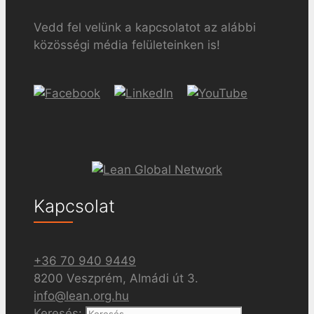
Vedd fel velünk a kapcsolatot az alábbi
közösségi média felületeinken is!
Kapcsolat
+36 70 940 9449
8200 Veszprém, Almádi út 3.
info@lean.org.hu
Keresés: