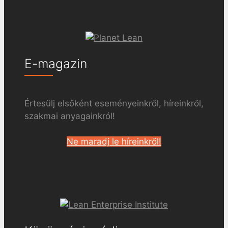
E-magazin
Értesülj elsőként eseményeinkről, híreinkről,
szakmai anyagainkról!
Ne maradj le híreinkről!