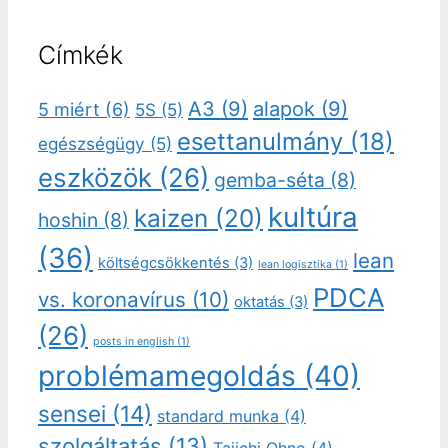
Címkék
A3
(9)
alapok
(9)
5 miért
(6)
5S
(5)
esettanulmány
(18)
egészségügy
(5)
eszközök
(26)
gemba-séta
(8)
kultúra
kaizen
(20)
hoshin
(8)
(36)
lean
költségcsökkentés
(3)
lean logisztika
(1)
PDCA
vs. koronavírus
(10)
oktatás
(3)
(26)
posts in english
(1)
problémamegoldás
(40)
sensei
(14)
standard munka
(4)
szolgáltatás
(13)