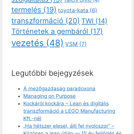
Taiichi Ohno
(4)
termelés
(19)
toyota-kata
(6)
transzformáció
(20)
TWI
(14)
Történetek a gembáról
(17)
vezetés
(48)
VSM
(7)
Legutóbbi bejegyzések
A mezőgazdaság paradoxona
Managing on Purpose
Kockáról kockára – Lean és digitális
transzformáció a LEGO Manufacturing
Kft.-nél
„Ha hétszer elesel, állj fel nyolcszor” –
Közösen a lean útján — 15 év fejlődés és