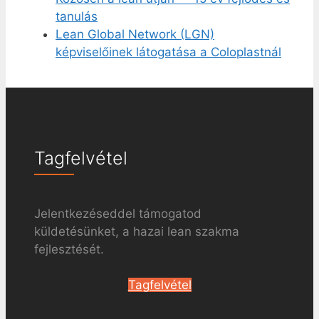
tanulás
Lean Global Network (LGN)
képviselőinek látogatása a Coloplastnál
Tagfelvétel
Jelentkezéseddel támogatod
küldetésünket, a hazai lean szakma
fejlesztését.
Tagfelvétel