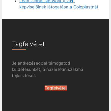
Lean Global Network (LGN)
képviselőinek látogatása a Coloplastnál
Tagfelvétel
Jelentkezéseddel támogatod
küldetésünket, a hazai lean szakma
fejlesztését.
Tagfelvétel