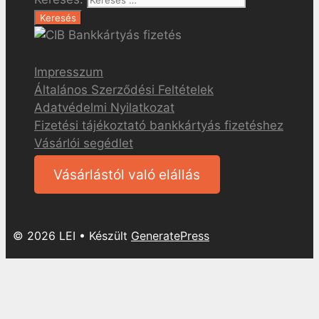
Impresszum
Általános Szerződési Feltételek
Adatvédelmi Nyilatkozat
Fizetési tájékoztató bankkártyás fizetéshez
Vásárlói segédlet
Vásárlástól való elállás
© 2026 LEI
• Készült
GeneratePress