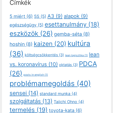
Címkék
A3
(9)
alapok
(9)
5 miért
(6)
5S
(5)
esettanulmány
(18)
egészségügy
(5)
eszközök
(26)
gemba-séta
(8)
kultúra
kaizen
(20)
hoshin
(8)
(36)
lean
költségcsökkentés
(3)
lean logisztika
(1)
PDCA
vs. koronavírus
(10)
oktatás
(3)
(26)
posts in english
(1)
problémamegoldás
(40)
sensei
(14)
standard munka
(4)
szolgáltatás
(13)
Taiichi Ohno
(4)
termelés
(19)
toyota-kata
(6)