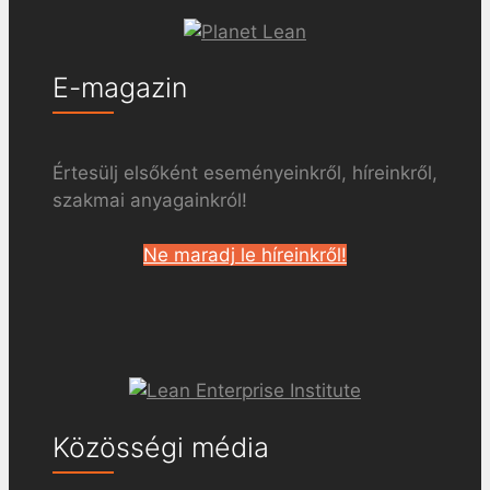
E-magazin
Értesülj elsőként eseményeinkről, híreinkről,
szakmai anyagainkról!
Ne maradj le híreinkről!
Közösségi média