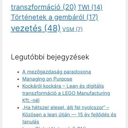
transzformáció
(20)
TWI
(14)
Történetek a gembáról
(17)
vezetés
(48)
VSM
(7)
Legutóbbi bejegyzések
A mezőgazdaság paradoxona
Managing on Purpose
Kockáról kockára – Lean és digitális
transzformáció a LEGO Manufacturing
Kft.-nél
„Ha hétszer elesel, állj fel nyolcszor” –
Közösen a lean útján — 15 év fejlődés és
tanulás