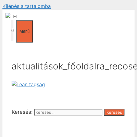
Kilépés a tartalomba
0
Menü
aktualitások_főoldalra_recos
Keresés: